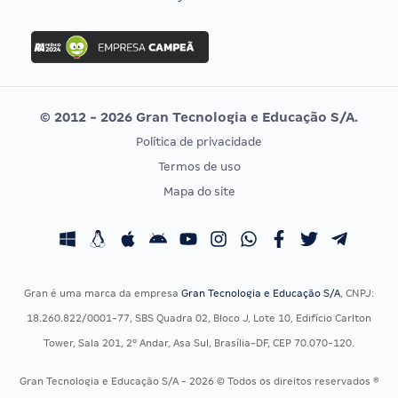
Concurso Nacional Unificado
FGV
Concurso Ibama
Idecan
Concurso MPU
Selecon
Editais publicados
Uniase
© 2012 - 2026 Gran Tecnologia e Educação S/A.
Vunesp
Política de privacidade
CONCURSOS POR PROFISSÃO
EXAME DE ORDEM
Termos de uso
Concursos Administrativos
OAB
Mapa do site
Concursos Educação
Prova OAB
Concursos Fiscais
Calendário OAB
Concursos Jurídicos
Questões OAB
Concursos Militares
Recursos OAB
Gran é uma marca da empresa
Gran Tecnologia e Educação S/A
, CNPJ:
Concursos Policiais
Exame de Ordem
18.260.822/0001-77, SBS Quadra 02, Bloco J, Lote 10, Edifício Carlton
Concursos Saúde
Tower, Sala 201, 2º Andar, Asa Sul, Brasília-DF, CEP 70.070-120.
Concursos Tribunais
Gran Tecnologia e Educação S/A - 2026 © Todos os direitos reservados ®
Residência Multiprofissional