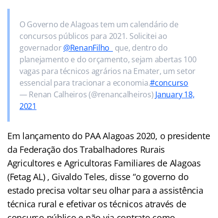
O Governo de Alagoas tem um calendário de
concursos públicos para 2021. Solicitei ao
governador
@RenanFilho_
que, dentro do
planejamento e do orçamento, sejam abertas 100
vagas para técnicos agrários na Emater, um setor
essencial para tracionar a economia.
#concurso
— Renan Calheiros (@renancalheiros)
January 18,
2021
Em lançamento do PAA Alagoas 2020, o presidente
da Federação dos Trabalhadores Rurais
Agricultores e Agricultoras Familiares de Alagoas
(Fetag AL) , Givaldo Teles, disse “o governo do
estado precisa voltar seu olhar para a assistência
técnica rural e efetivar os técnicos através de
concurso público e não via contrato como