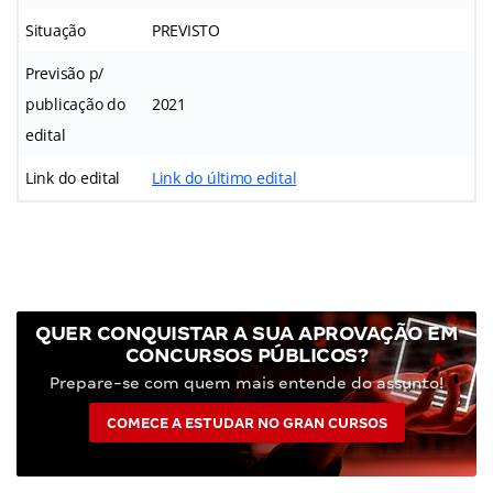
Situação
PREVISTO
Previsão p/
publicação do
2021
edital
Link do edital
Link do último edital
QUER CONQUISTAR A SUA APROVAÇÃO EM
CONCURSOS PÚBLICOS?
Prepare-se com quem mais entende do assunto!
COMECE A ESTUDAR NO GRAN CURSOS