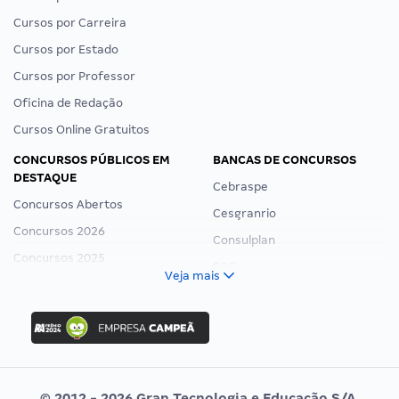
Cursos por Carreira
Cursos por Estado
Cursos por Professor
Oficina de Redação
Cursos Online Gratuitos
CONCURSOS PÚBLICOS EM
BANCAS DE CONCURSOS
DESTAQUE
Cebraspe
Concursos Abertos
Cesgranrio
Concursos 2026
Consulplan
Concursos 2025
FCC
Veja mais
Concurso Nacional Unificado
FGV
Concurso Ibama
Idecan
Concurso MPU
Selecon
Editais publicados
Uniase
© 2012 - 2026 Gran Tecnologia e Educação S/A.