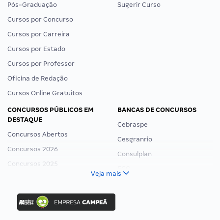
Pós-Graduação
Sugerir Curso
Cursos por Concurso
Cursos por Carreira
Cursos por Estado
Cursos por Professor
Oficina de Redação
Cursos Online Gratuitos
CONCURSOS PÚBLICOS EM
BANCAS DE CONCURSOS
DESTAQUE
Cebraspe
Concursos Abertos
Cesgranrio
Concursos 2026
Consulplan
Concursos 2025
FCC
Veja mais
Concurso Nacional Unificado
FGV
Concurso Ibama
Idecan
Concurso MPU
Selecon