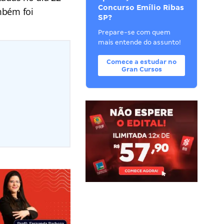
Concurso Emílio Ribas
ambém foi
SP?
Prepare-se com quem
mais entende do assunto!
Comece a estudar no
Gran Cursos