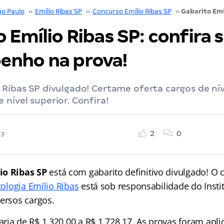
ão Paulo
››
Emílio Ribas SP
››
Concurso Emílio Ribas SP
››
 Emílio Ribas SP: confira 
nho na prova!
 Ribas SP divulgado! Certame oferta cargos de nív
 nível superior. Confira!
2
0
23
io Ribas SP
está com gabarito definitivo divulgado! O
ctologia Emílio Ribas
está sob responsabilidade do Insti
versos cargos.
ria de R$ 1.320,00 a R$ 1.728,17. As provas foram apli