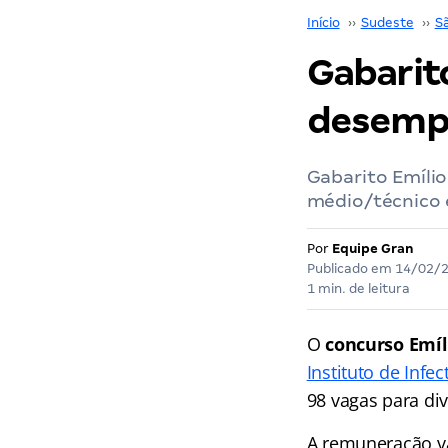
Início
››
Sudeste
››
S
Gabarito
desempe
Gabarito Emílio
médio/técnico e
Por
Equipe Gran
Publicado em
14/02/
1 min. de leitura
O
concurso Emíl
Instituto de Infe
98 vagas para di
A remuneração va