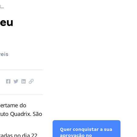
Gabarito Emílio Ribas SP: confira seu desempenho na prova!
seu
eis
 certame do
tuto Quadrix. São
Quer conquistar a sua
cadas no dia 22
aprovação no