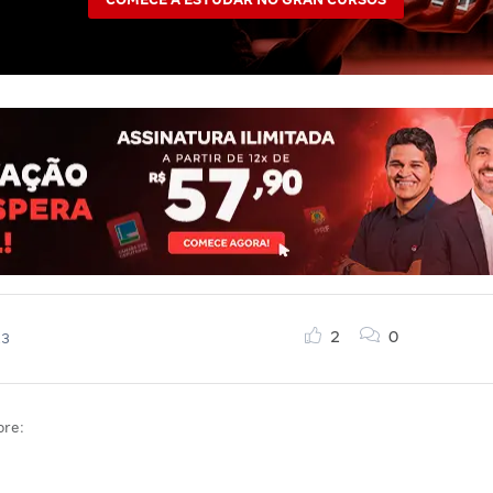
2
0
23
bre: