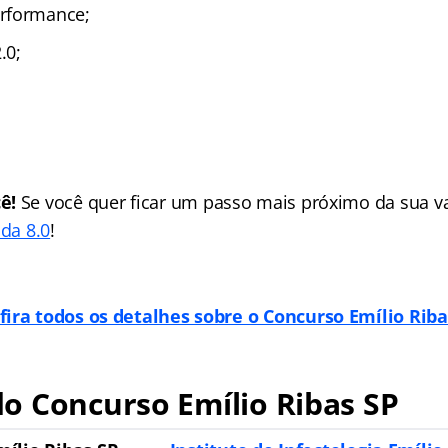
rformance;
.0;
ê!
Se você quer ficar um passo mais próximo da sua va
ada 8.0
!
fira todos os detalhes sobre o Concurso Emílio Riba
o Concurso Emílio Ribas SP