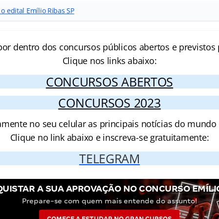
o edital Emílio Ribas SP
por dentro dos concursos públicos abertos e previstos 
Clique nos links abaixo:
CONCURSOS ABERTOS
CONCURSOS 2023
amente no seu celular as principais notícias do mundo
Clique no link abaixo e inscreva-se gratuitamente:
TELEGRAM
UISTAR A SUA APROVAÇÃO NO CONCURSO EMÍLIO
Prepare-se com quem mais entende do assunto!
COMECE A ESTUDAR NO GRAN CURSOS