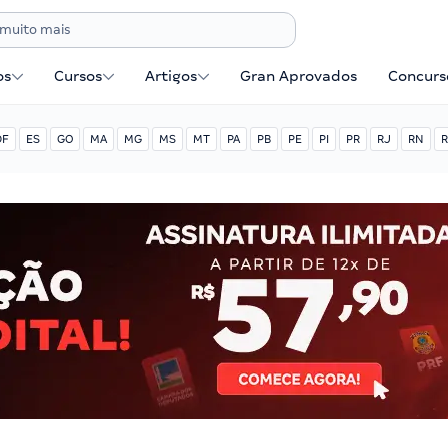
os
Cursos
Artigos
Gran Aprovados
Concurse
DF
ES
GO
MA
MG
MS
MT
PA
PB
PE
PI
PR
RJ
RN
R