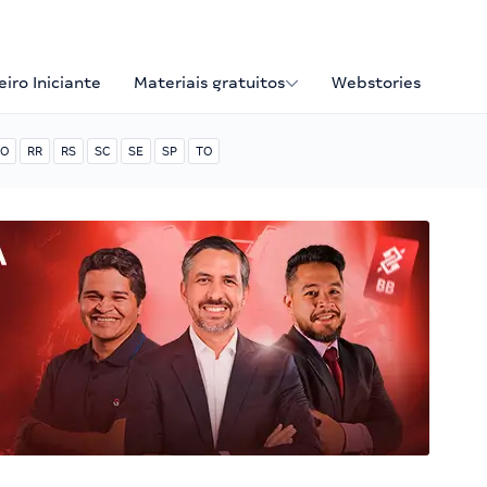
iro Iniciante
Materiais gratuitos
Webstories
O
RR
RS
SC
SE
SP
TO