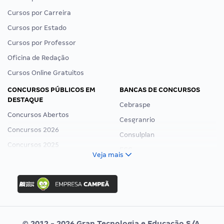
Cursos por Carreira
Cursos por Estado
Cursos por Professor
Oficina de Redação
Cursos Online Gratuitos
CONCURSOS PÚBLICOS EM
BANCAS DE CONCURSOS
DESTAQUE
Cebraspe
Concursos Abertos
Cesgranrio
Concursos 2026
Consulplan
Concursos 2025
FCC
Veja mais
Concurso Nacional Unificado
FGV
Concurso Ibama
Idecan
Concurso MPU
Selecon
Editais publicados
Uniase
© 2012 - 2026 Gran Tecnologia e Educação S/A.