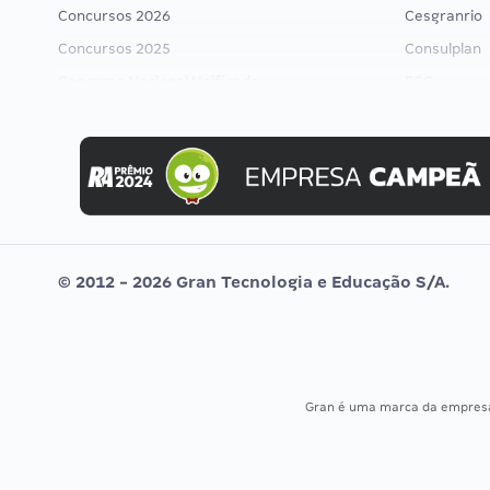
Concursos 2026
Cesgranrio
Concursos 2025
Consulplan
Concurso Nacional Unificado
FCC
Concurso Ibama
FGV
Concurso MPU
Idecan
Editais publicados
Selecon
Uniase
Vunesp
© 2012 - 2026 Gran Tecnologia e Educação S/A.
Gran é uma marca da empre