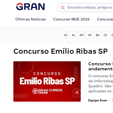
Últimas Notícias
Concurso IBGE 2026
Concurs
AC
AL
AM
AP
BA
CE
Concurso Emílio Ribas SP
Concurso 
andament
O concurso Em
de Infectolog
Quadrix. São 
aplicadas no 
Equipe Gran
•
1