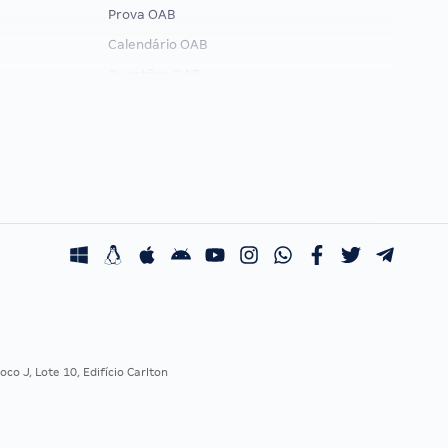
Prova OAB
Calendário OAB
Questões OAB
Recursos OAB
Exame de Ordem
co J, Lote 10, Edifício Carlton