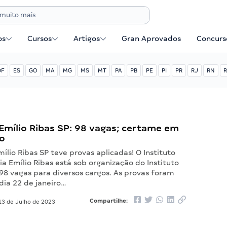
os
Cursos
Artigos
Gran Aprovados
Concurse
DF
ES
GO
MA
MG
MS
MT
PA
PB
PE
PI
PR
RJ
RN
R
Emílio Ribas SP: 98 vagas; certame em
o
ílio Ribas SP teve provas aplicadas! O Instituto
ia Emílio Ribas está sob organização do Instituto
98 vagas para diversos cargos. As provas foram
dia 22 de janeiro…
Compartilhe:
3 de Julho de 2023