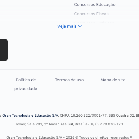
Concursos Educação
Concursos Fiscais
Concursos Jurídicos
Veja mais
Concursos Militares
Concursos Policiais
Concursos Saúde
Concursos Tribunais
Residência Multiprofissional
Política de
Termos de uso
Mapa do site
privacidade
sa
Gran Tecnologia e Educação S/A
, CNPJ: 18.260.822/0001-77, SBS Quadra 02, Blo
Tower, Sala 201, 2º Andar, Asa Sul, Brasília-DF, CEP 70.070-120.
Gran Tecnologia e Educação S/A - 2026 © Todos os direitos reservados ®