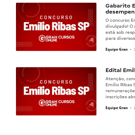
Gabarito E
desempenh
O concurso Em
divulgado! O 
está sob resp
para diverso
Equipe Gran
•
1
Edital Emí
Atenção, conc
Emílio Ribas 
remunerações
inscrições a
Equipe Gran
•
2