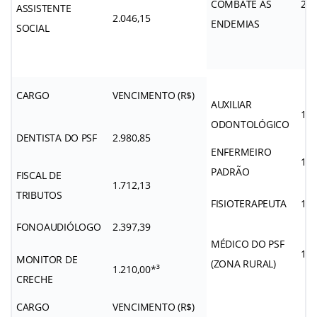
COMBATE ÀS
2.6
ASSISTENTE
2.046,15
ENDEMIAS
SOCIAL
CARGO
VENCIMENTO (R$)
AUXILIAR
1.3
ODONTOLÓGICO
DENTISTA DO PSF
2.980,85
ENFERMEIRO
1.4
PADRÃO
FISCAL DE
1.712,13
TRIBUTOS
FISIOTERAPEUTA
1.3
FONOAUDIÓLOGO
2.397,39
MÉDICO DO PSF
13.
MONITOR DE
(ZONA RURAL)
1.210,00*³
CRECHE
CARGO
VENCIMENTO (R$)