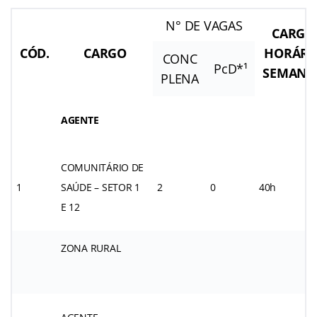
N° DE VAGAS
CARGA
CÓD.
CARGO
HORÁRI
CONC
PcD*¹
SEMANA
PLENA
AGENTE
COMUNITÁRIO DE
1
SAÚDE – SETOR 1
2
0
40h
E 12
ZONA RURAL