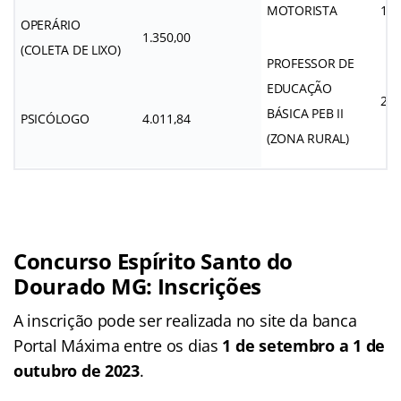
MOTORISTA
1.5
OPERÁRIO
1.350,00
(COLETA DE LIXO)
PROFESSOR DE
EDUCAÇÃO
2.3
BÁSICA PEB II
PSICÓLOGO
4.011,84
(ZONA RURAL)
Concurso Espírito Santo do
Dourado MG: Inscrições
A inscrição pode ser realizada no site da banca
Portal Máxima entre os dias
1 de setembro a 1 de
outubro de 2023
.