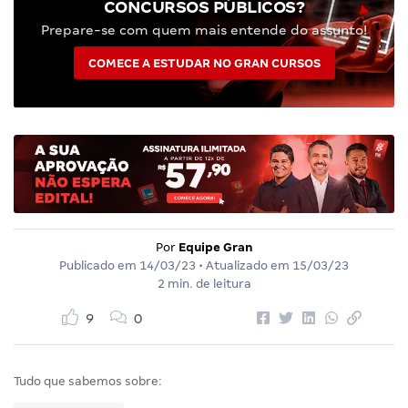
CONCURSOS PÚBLICOS?
Prepare-se com quem mais entende do assunto!
COMECE A ESTUDAR NO GRAN CURSOS
Por
Equipe Gran
Publicado em
14/03/23
• Atualizado em
15/03/23
2 min. de leitura
9
0
Tudo que sabemos sobre: