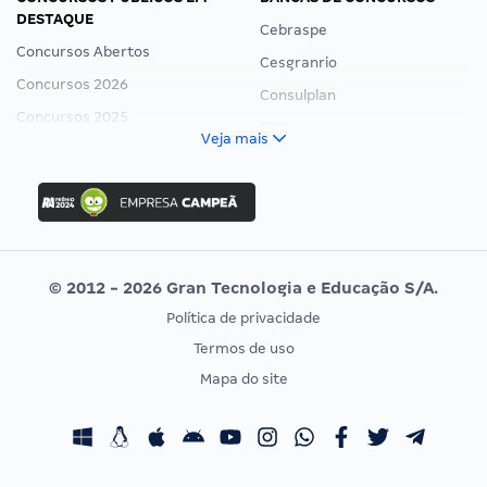
DESTAQUE
Cebraspe
Concursos Abertos
Cesgranrio
Concursos 2026
Consulplan
Concursos 2025
FCC
Veja mais
Concurso Nacional Unificado
FGV
Concurso Ibama
Idecan
Concurso MPU
Selecon
Editais publicados
Uniase
© 2012 - 2026 Gran Tecnologia e Educação S/A.
Vunesp
Política de privacidade
CONCURSOS POR PROFISSÃO
EXAME DE ORDEM
Termos de uso
Concursos Administrativos
OAB
Mapa do site
Concursos Educação
Prova OAB
Concursos Fiscais
Calendário OAB
Concursos Jurídicos
Questões OAB