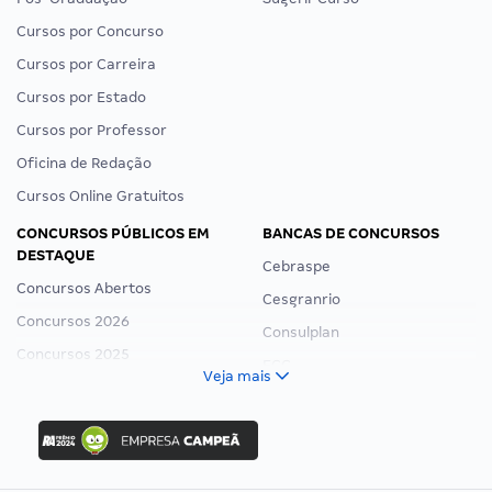
Cursos por Concurso
Cursos por Carreira
Cursos por Estado
Cursos por Professor
Oficina de Redação
Cursos Online Gratuitos
CONCURSOS PÚBLICOS EM
BANCAS DE CONCURSOS
DESTAQUE
Cebraspe
Concursos Abertos
Cesgranrio
Concursos 2026
Consulplan
Concursos 2025
FCC
Veja mais
Concurso Nacional Unificado
FGV
Concurso Ibama
Idecan
Concurso MPU
Selecon
Editais publicados