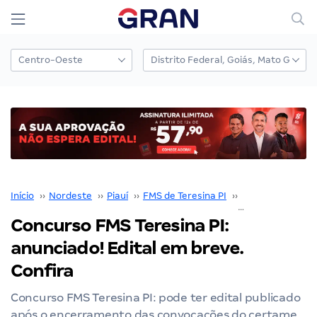
Início
››
Nordeste
››
Piauí
››
FMS de Teresina PI
››
Concurso FMS de
Concurso FMS Teresina PI:
anunciado! Edital em breve.
Confira
Concurso FMS Teresina PI: pode ter edital publicado
após o encerramento das convocações do certame