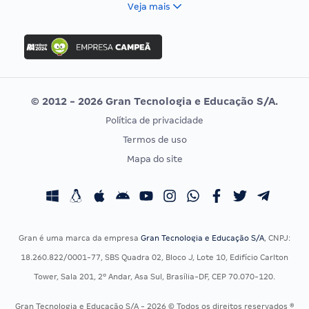
Veja mais
Concurso Nacional Unificado
FGV
Concurso Ibama
Idecan
Concurso MPU
Selecon
Editais publicados
Uniase
© 2012 - 2026 Gran Tecnologia e Educação S/A.
Vunesp
Política de privacidade
CONCURSOS POR PROFISSÃO
EXAME DE ORDEM
Termos de uso
Concursos Administrativos
OAB
Mapa do site
Concursos Educação
Prova OAB
Concursos Fiscais
Calendário OAB
Concursos Jurídicos
Questões OAB
Concursos Militares
Recursos OAB
Gran é uma marca da empresa
Gran Tecnologia e Educação S/A
, CNPJ:
Concursos Policiais
Exame de Ordem
18.260.822/0001-77, SBS Quadra 02, Bloco J, Lote 10, Edifício Carlton
Concursos Saúde
Tower, Sala 201, 2º Andar, Asa Sul, Brasília-DF, CEP 70.070-120.
Concursos Tribunais
Gran Tecnologia e Educação S/A - 2026 © Todos os direitos reservados ®