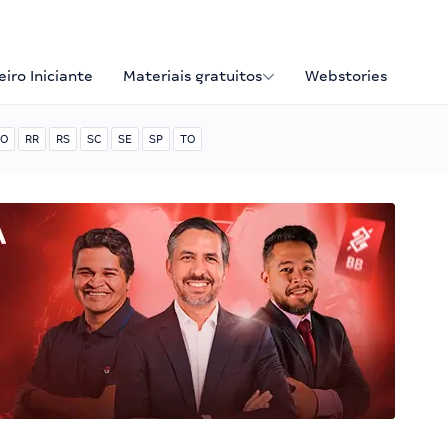
iro Iniciante
Materiais gratuitos
Webstories
O
RR
RS
SC
SE
SP
TO