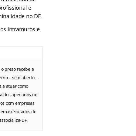
rofissional e
inalidade no DF.
xos intramuros e
 o preso recebe a
erno – semiaberto –
sa a atuar como
ra dos apenados no
ios com empresas
serem executados de
ssocializa-DF.