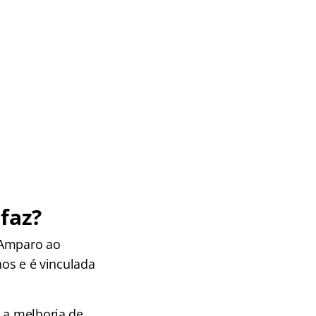
faz?
 Amparo ao
nos e é vinculada
a a melhoria de