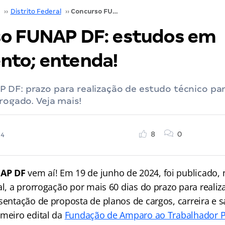
››
Distrito Federal
››
Concurso FUNAP DF: estudos em andamento; entenda!
o FUNAP DF: estudos em
to; entenda!
 DF: prazo para realização de estudo técnico pa
rrogado. Veja mais!
8
0
24
AP DF
vem aí! Em 19 de junho de 2024, foi publicado, n
al, a prorrogação por mais 60 dias do prazo para reali
sentação de proposta de planos de cargos, carreira e s
imeiro edital da
Fundação de Amparo ao Trabalhador Pr