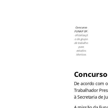
Concurso
FUNAP DF
:
oficializaçã
o de grupo
de trabalho
para
estudos
técnicos
Concurso 
De acordo com o 
Trabalhador Preso
à Secretaria de J
A missão da Funa