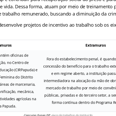
e vida. Dessa forma, atuam por meio de treinamento p
 trabalho remunerado, buscando a diminuição da crim
esenvolve projetos de incentivo ao trabalho sob os ei
amuros
Extramuros
ntém oficinas de
Fora do estabelecimento penal, é quando
ação, no Centro de
concessão do benefício para o trabalho ext
ducação (CIRPapuda) e
e em regime aberto, a instituição pas
Feminina do Distrito
intermediadora na alocação da mão de ob
s áreas de marcenaria,
mercado de trabalho por meio de convên
anificação, mecânica,
públicas, privadas e do terceiro setor, a 
tividades agrícolas na
forma contínua dentro do Programa Re
a Papuda.
Concurso Funap DP
: eixos de trabalhos da Instituição