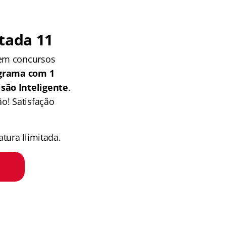
tada 11
 em concursos
grama com 1
isão Inteligente
.
o! Satisfação
tura Ilimitada.