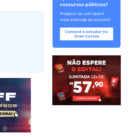
concursos públicos?
Prepare-se com quem
mais entende do assunto!
Comece a estudar no
Gran Cursos