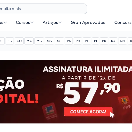
os
Cursos
Artigos
Gran Aprovados
Concurse
DF
ES
GO
MA
MG
MS
MT
PA
PB
PE
PI
PR
RJ
RN
R