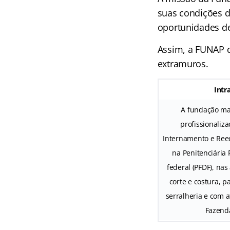
suas condições d
oportunidades de
Assim, a FUNAP d
extramuros.
Intr
A fundação ma
profissionaliz
Internamento e Ree
na Penitenciária 
federal (PFDF), na
corte e costura, p
serralheria e com a
Fazend