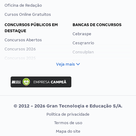
Oficina de Redação
Cursos Online Gratuitos
CONCURSOS PÚBLICOS EM
BANCAS DE CONCURSOS
DESTAQUE
Cebraspe
Concursos Abertos
Cesgranrio
Concursos 2026
Consulplan
Concursos 2025
FCC
Veja mais
Concurso Nacional Unificado
FGV
Concurso Ibama
Idecan
Concurso MPU
Selecon
Editais publicados
Uniase
© 2012 - 2026 Gran Tecnologia e Educação S/A.
Vunesp
Política de privacidade
CONCURSOS POR PROFISSÃO
EXAME DE ORDEM
Termos de uso
Concursos Administrativos
OAB
Mapa do site
Concursos Educação
Prova OAB