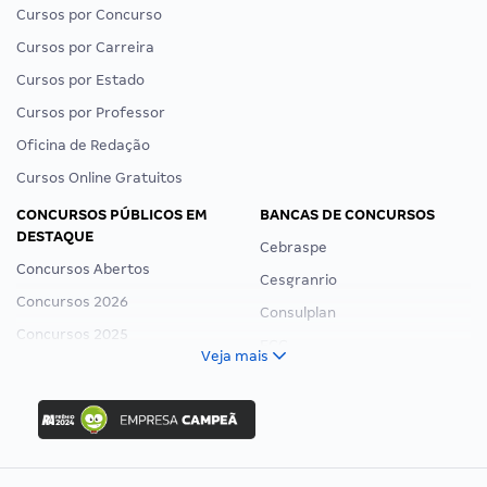
Cursos por Concurso
Cursos por Carreira
Cursos por Estado
Cursos por Professor
Oficina de Redação
Cursos Online Gratuitos
CONCURSOS PÚBLICOS EM
BANCAS DE CONCURSOS
DESTAQUE
Cebraspe
Concursos Abertos
Cesgranrio
Concursos 2026
Consulplan
Concursos 2025
FCC
Veja mais
Concurso Nacional Unificado
FGV
Concurso Ibama
Idecan
Concurso MPU
Selecon
Editais publicados
Uniase