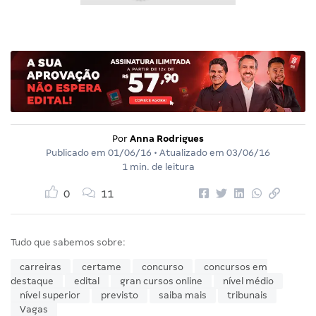
Por
Anna Rodrigues
Publicado em
01/06/16
• Atualizado em
03/06/16
1 min. de leitura
0
11
Tudo que sabemos sobre:
carreiras
certame
concurso
concursos em
destaque
edital
gran cursos online
nível médio
nível superior
previsto
saiba mais
tribunais
Vagas