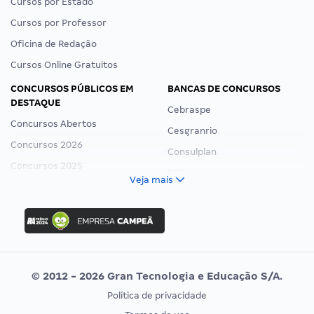
Cursos por Estado
Cursos por Professor
Oficina de Redação
Cursos Online Gratuitos
CONCURSOS PÚBLICOS EM
BANCAS DE CONCURSOS
DESTAQUE
Cebraspe
Concursos Abertos
Cesgranrio
Concursos 2026
Consulplan
Concursos 2025
FCC
Veja mais
Concurso Nacional Unificado
FGV
Concurso Ibama
Idecan
Concurso MPU
Selecon
Editais publicados
Uniase
© 2012 - 2026 Gran Tecnologia e Educação S/A.
Vunesp
Política de privacidade
CONCURSOS POR PROFISSÃO
EXAME DE ORDEM