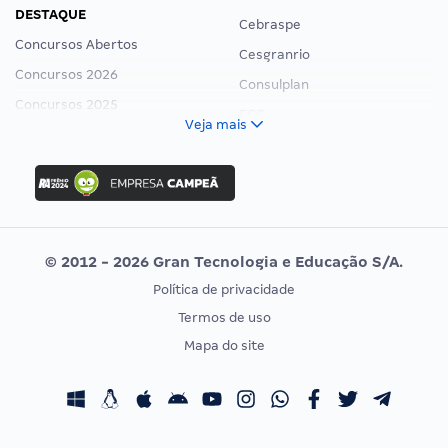
DESTAQUE
Cebraspe
Concursos Abertos
Cesgranrio
Concursos 2026
Consulplan
Concursos 2025
FCC
Veja mais
Concurso Nacional Unificado
FGV
Concurso Ibama
Idecan
Concurso MPU
Selecon
Editais publicados
Uniase
© 2012 - 2026 Gran Tecnologia e Educação S/A.
Vunesp
Política de privacidade
CONCURSOS POR PROFISSÃO
EXAME DE ORDEM
Termos de uso
Concursos Administrativos
OAB
Mapa do site
Concursos Educação
Prova OAB
Concursos Fiscais
Calendário OAB
Concursos Jurídicos
Questões OAB