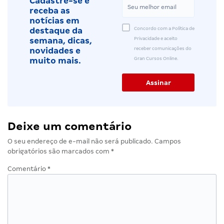
Cadastre-se e
receba as
notícias em
Concordo com a Política de
destaque da
Privacidade e aceito
semana, dicas,
receber comunicações do
novidades e
Gran Cursos Online.
muito mais.
Deixe um comentário
O seu endereço de e-mail não será publicado.
Campos
obrigatórios são marcados com
*
Comentário
*