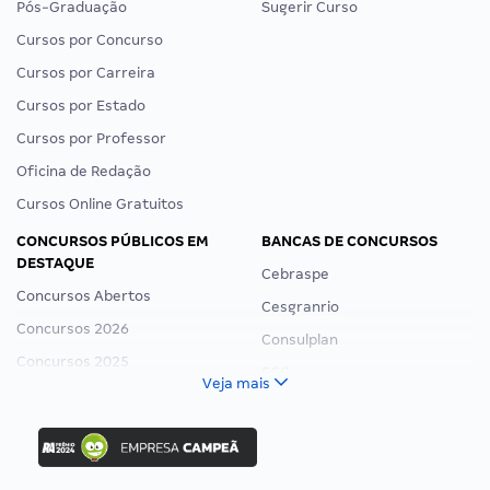
Pós-Graduação
Sugerir Curso
Cursos por Concurso
Cursos por Carreira
Cursos por Estado
Cursos por Professor
Oficina de Redação
Cursos Online Gratuitos
CONCURSOS PÚBLICOS EM
BANCAS DE CONCURSOS
DESTAQUE
Cebraspe
Concursos Abertos
Cesgranrio
Concursos 2026
Consulplan
Concursos 2025
FCC
Veja mais
Concurso Nacional Unificado
FGV
Concurso Ibama
Idecan
Concurso MPU
Selecon