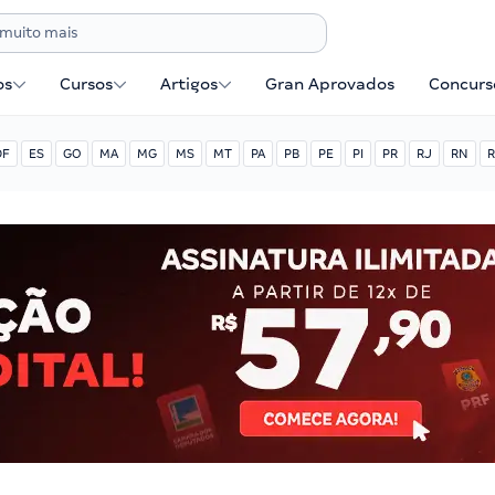
os
Cursos
Artigos
Gran Aprovados
Concurse
DF
ES
GO
MA
MG
MS
MT
PA
PB
PE
PI
PR
RJ
RN
R