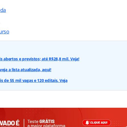
ada
s
urso
s abertos e previstos; até R$28,8 mil. Veja!
eja a lista atualizada, aqui!
 de 55 mil vagas e 120 editais. Veja