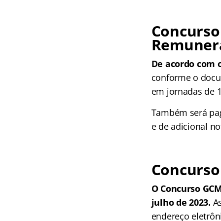
Concurso
Remunera
De acordo com o
conforme o docum
em jornadas de 
Também será pago
e de adicional n
Concurso 
O Concurso GCM 
julho de 2023.
A
endereço eletrôni