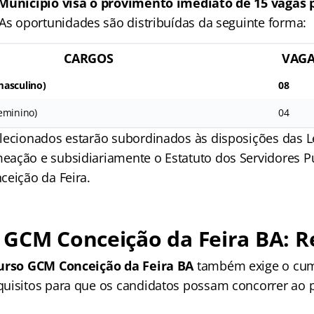
 Município visa o provimento imediato de 15 vagas
As oportunidades são distribuídas da seguinte forma:
CARGOS
VAG
masculino)
08
eminino)
04
lecionados estarão subordinados às disposições das L
ação e subsidiariamente o Estatuto dos Servidores P
ceição da Feira.
GCM Conceição da Feira BA: R
urso GCM Conceição da Feira BA
também exige o cu
uisitos para que os candidatos possam concorrer ao p
: