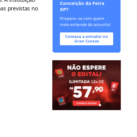
Conceição da Feira
as previstas no
SP?
Prepare-se com quem
mais entende do assunto!
Comece a estudar no
Gran Cursos