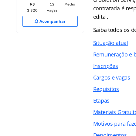
R$
12
Médio
contratada é resp
1.320
vagas
edital.
Acompanhar
Saiba todos os 
Situação atual
Remuneração e b
Inscrições
Cargos e vagas
Requisitos
Etapas
Materiais Gratuit
Motivos para faz
Depoimentos