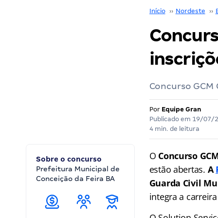
Início
››
Nordeste
››
Concurs
inscriçõ
Concurso GCM Co
Por
Equipe Gran
Publicado em
19/07/
4 min. de leitura
O
Concurso GCM
Sobre o concurso
estão abertas.
A
Prefeitura Municipal de
Conceição da Feira BA
Guarda Civil Mu
integra a carreir
O Solution Serviç