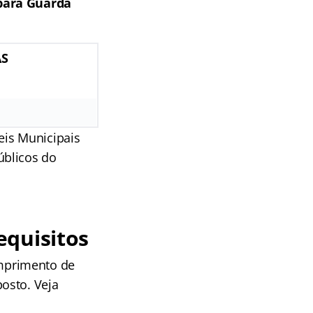
 para Guarda
AS
eis Municipais
úblicos do
equisitos
mprimento de
osto. Veja