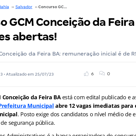
Bahia
››
Salvador
››
Concurso GCM Conceição da Feira BA: inscrições abertas!
o GCM Conceição da Feira
es abertas!
nceição da Feira BA: remuneração inicial é de R
6
0
23
• Atualizado em
25/07/23
 Conceição da Feira BA
está com edital publicado e as
Prefeitura Municipal
abre 12 vagas imediatas para 
nicipal
. Posto exige dos candidatos o nível médio de 
a de segurança pública.
os Administrativos é a banca organizadora do concurso.