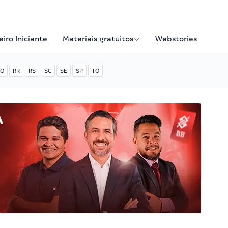
iro Iniciante
Materiais gratuitos
Webstories
O
RR
RS
SC
SE
SP
TO