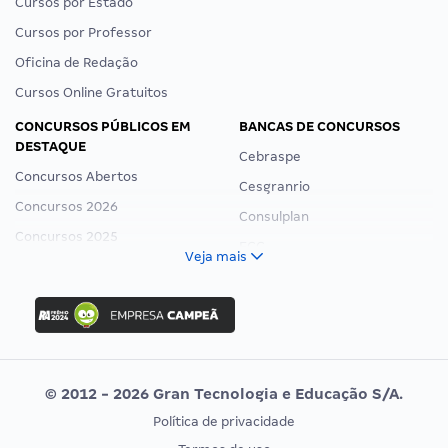
Cursos por Estado
Cursos por Professor
Oficina de Redação
Cursos Online Gratuitos
CONCURSOS PÚBLICOS EM
BANCAS DE CONCURSOS
DESTAQUE
Cebraspe
Concursos Abertos
Cesgranrio
Concursos 2026
Consulplan
Concursos 2025
FCC
Veja mais
Concurso Nacional Unificado
FGV
Concurso Ibama
Idecan
Concurso MPU
Selecon
Editais publicados
Uniase
© 2012 - 2026 Gran Tecnologia e Educação S/A.
Vunesp
Política de privacidade
CONCURSOS POR PROFISSÃO
EXAME DE ORDEM