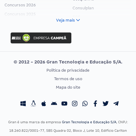
Concursos 2026
Consulplan
Concursos 2025
FCC
Veja mais
Concurso Nacional Unificado
FGV
Concurso Ibama
Idecan
Concurso MPU
Selecon
Editais publicados
Uniase
© 2012 - 2026 Gran Tecnologia e Educação S/A.
Vunesp
Política de privacidade
CONCURSOS POR PROFISSÃO
EXAME DE ORDEM
Termos de uso
Concursos Administrativos
OAB
Mapa do site
Concursos Educação
Prova OAB
Concursos Fiscais
Calendário OAB
Concursos Jurídicos
Questões OAB
Concursos Militares
Recursos OAB
Gran é uma marca da empresa
Gran Tecnologia e Educação S/A
, CNPJ:
Concursos Policiais
Exame de Ordem
18.260.822/0001-77, SBS Quadra 02, Bloco J, Lote 10, Edifício Carlton