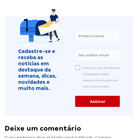
Cadastre-se e
receba as
notícias em
Concordo com a Política de
destaque da
Privacidade e aceito
semana, dicas,
receber comunicações do
novidades e
Gran Cursos Online.
muito mais.
Deixe um comentário
O seu endereço de e-mail não será publicado.
Campos