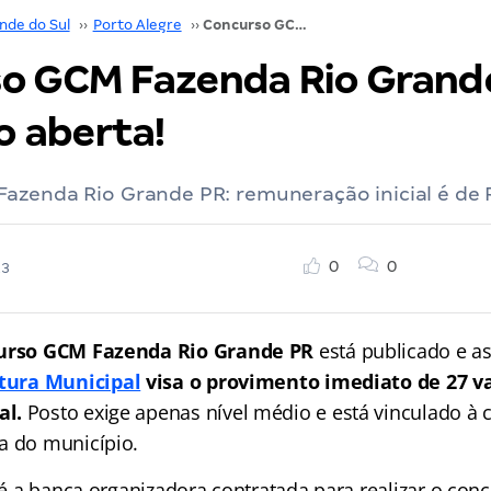
nde do Sul
››
Porto Alegre
››
Concurso GCM Fazenda Rio Grande PR: inscrição aberta!
o GCM Fazenda Rio Grand
o aberta!
azenda Rio Grande PR: remuneração inicial é de 
0
0
23
urso GCM Fazenda Rio Grande PR
está publicado e as
itura Municipal
visa o provimento imediato de 27 v
al.
Posto exige apenas nível médio e está vinculado à c
a do município.
l é a banca organizadora contratada para realizar o conc