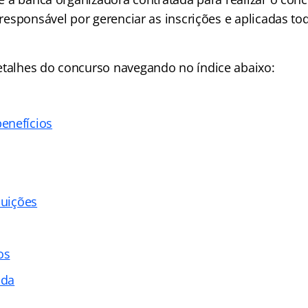
á responsável por gerenciar as inscrições e aplicadas to
detalhes do concurso navegando no
índice abaixo:
enefícios
buições
os
ada
s