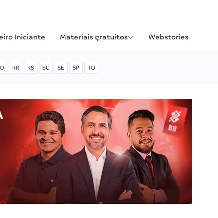
iro Iniciante
Materiais gratuitos
Webstories
O
RR
RS
SC
SE
SP
TO