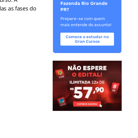
Fazenda Rio Grande
das as fases do
PR?
Prepare-se com quem
mais entende do assunto!
Comece a estudar no
Gran Cursos