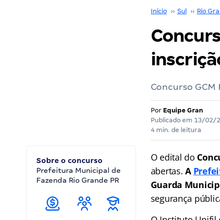
Início
››
Sul
››
Rio Gra
Concurs
inscriçã
Concurso GCM F
Por
Equipe Gran
Publicado em
13/02/
4 min. de leitura
O edital do
Conc
Sobre o concurso
abertas.
A
Prefe
Prefeitura Municipal de
Fazenda Rio Grande PR
Guarda Municip
segurança públic
O Instituto Unifi