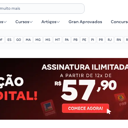
os
Cursos
Artigos
Gran Aprovados
Concurse
DF
ES
GO
MA
MG
MS
MT
PA
PB
PE
PI
PR
RJ
RN
R