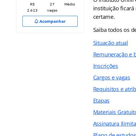
R$
27
Médio
instituição ficar
2.613
vagas
certame.
Acompanhar
Saiba todos os 
Situação atual
Remuneração e b
Inscrições
Cargos e vagas
Requisitos e atri
Etapas
Materiais Gratuit
Assinatura Ilimit
Plano de estudo