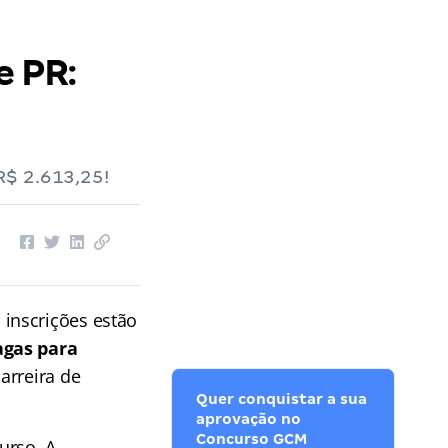
e PR:
R$ 2.613,25!
 inscrições estão
agas para
arreira de
Quer conquistar a sua
aprovação no
Concurso GCM
urso. A