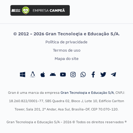
Concurso Ibama
Idecan
Concurso MPU
Selecon
Editais publicados
Uniase
© 2012 - 2026 Gran Tecnologia e Educação S/A.
Vunesp
Política de privacidade
CONCURSOS POR PROFISSÃO
EXAME DE ORDEM
Termos de uso
Concursos Administrativos
OAB
Mapa do site
Concursos Educação
Prova OAB
Concursos Fiscais
Calendário OAB
Concursos Jurídicos
Questões OAB
Concursos Militares
Recursos OAB
Gran é uma marca da empresa
Gran Tecnologia e Educação S/A
, CNPJ:
Concursos Policiais
Exame de Ordem
18.260.822/0001-77, SBS Quadra 02, Bloco J, Lote 10, Edifício Carlton
Concursos Saúde
Tower, Sala 201, 2º Andar, Asa Sul, Brasília-DF, CEP 70.070-120.
Concursos Tribunais
Gran Tecnologia e Educação S/A - 2026 © Todos os direitos reservados ®
Residência Multiprofissional