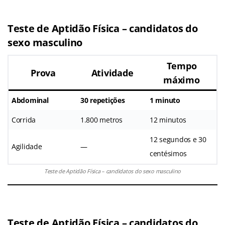
Teste de Aptidão Física – candidatos do
sexo masculino
Tempo
Prova
Atividade
máximo
Abdominal
30 repetições
1 minuto
Corrida
1.800 metros
12 minutos
12 segundos e 30
Agilidade
—
centésimos
Teste de Aptidão Física – candidatos do sexo masculino
Teste de Aptidão Física – candidatos do