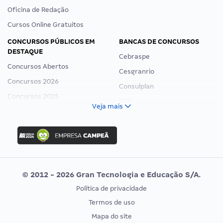
Oficina de Redação
Cursos Online Gratuitos
CONCURSOS PÚBLICOS EM
BANCAS DE CONCURSOS
DESTAQUE
Cebraspe
Concursos Abertos
Cesgranrio
Concursos 2026
Consulplan
Concursos 2025
FCC
Veja mais
Concurso Nacional Unificado
FGV
Concurso Ibama
Idecan
Concurso MPU
Selecon
Editais publicados
Uniase
© 2012 - 2026 Gran Tecnologia e Educação S/A.
Vunesp
Política de privacidade
CONCURSOS POR PROFISSÃO
EXAME DE ORDEM
Termos de uso
Concursos Administrativos
OAB
Mapa do site
Concursos Educação
Prova OAB