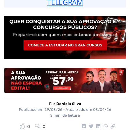
TELEGRAM
QUER CONQUISTAR A SUA APROVAÇÃO EM
CONCURSOS PÚBLICOS?
Prepare-se com quem mais entende do assunto!
COMECE A ESTUDAR NO GRAN CURSOS
Por
Daniela Silva
Publicado em
19/03/26
• Atualizado em
08/04/26
3 min. de leitura
0
0