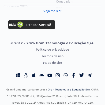
Consulplan
Concursos 2025
FCC
Veja mais
Concurso Nacional Unificado
FGV
Concurso Ibama
Idecan
Concurso MPU
Selecon
Editais publicados
Uniase
© 2012 - 2026 Gran Tecnologia e Educação S/A.
Vunesp
Política de privacidade
CONCURSOS POR PROFISSÃO
EXAME DE ORDEM
Termos de uso
Concursos Administrativos
OAB
Mapa do site
Concursos Educação
Prova OAB
Concursos Fiscais
Calendário OAB
Concursos Jurídicos
Questões OAB
Concursos Militares
Recursos OAB
Gran é uma marca da empresa
Gran Tecnologia e Educação S/A
, CNPJ:
Concursos Policiais
Exame de Ordem
18.260.822/0001-77, SBS Quadra 02, Bloco J, Lote 10, Edifício Carlton
Concursos Saúde
Tower, Sala 201, 2º Andar, Asa Sul, Brasília-DF, CEP 70.070-120.