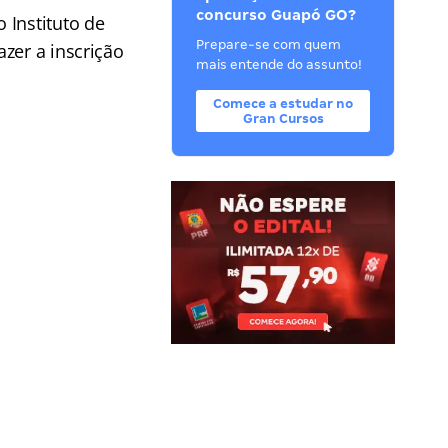
concurso Guapó GO?
 Instituto de
Prepare-se com quem
zer a inscrição
mais entende do assunto!
Comece a estudar no
Gran Cursos