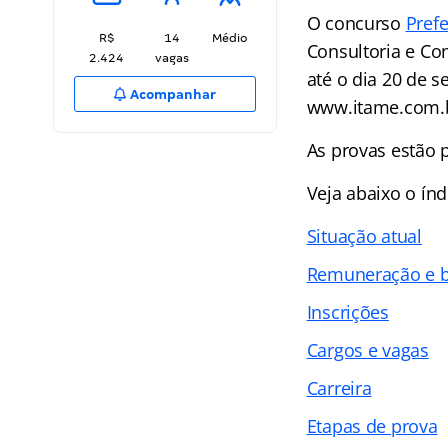
O concurso
Pref
R$
14
Médio
Consultoria e Co
2.424
vagas
até o dia 20 de 
Acompanhar
www.itame.com.
As provas estão 
Veja abaixo o
índ
Situação atual
Remuneração e b
Inscrições
Cargos e vagas
Carreira
Etapas de prova