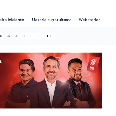
iro Iniciante
Materiais gratuitos
Webstories
O
RR
RS
SC
SE
SP
TO