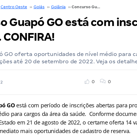
Centro Oeste
››
Goiás
››
Goiânia
››
Concurso Guapó GO está com inscrições abertas. CONFIRA!
o Guapó GO está com insc
. CONFIRA!
 GO oferta oportunidades de nível médio para c
ições até 20 de setembro de 2022. Veja os detalhe
0
0
22
pó GO
está com período de inscrições abertas para pr
médio para cargos da área da saúde. Conforme docume
 Estado em 21 de agosto de 2022, o certame oferta 14 
ediato mais oportunidades de cadastro de reserva.