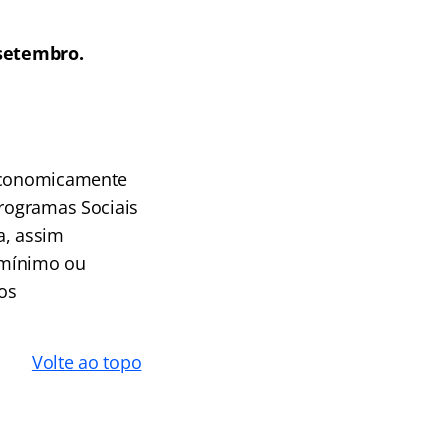
 setembro.
 economicamente
Programas Sociais
a, assim
 mínimo ou
os
Volte ao topo