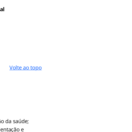
al
Volte ao topo
ão da saúde;
ientação e