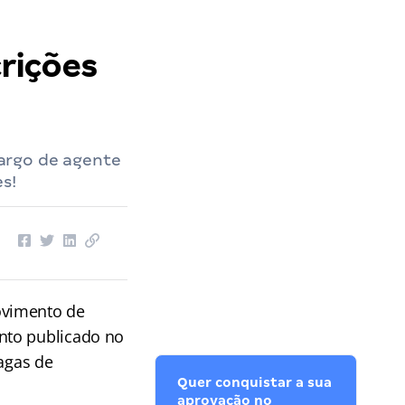
rições
argo de agente
s!
ovimento de
nto publicado no
vagas de
Quer conquistar a sua
aprovação no