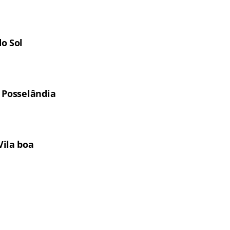
do Sol
e Posselândia
Vila boa