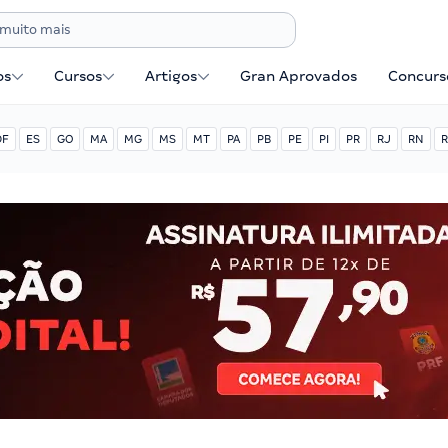
os
Cursos
Artigos
Gran Aprovados
Concurse
DF
ES
GO
MA
MG
MS
MT
PA
PB
PE
PI
PR
RJ
RN
R