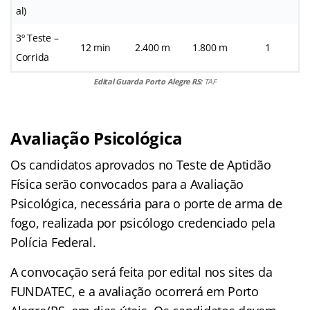
al)
3º Teste –
12 min
2.400 m
1.800 m
1
Corrida
Edital Guarda Porto Alegre RS:
TAF
Avaliação Psicológica
Os candidatos aprovados no Teste de Aptidão
Física serão convocados para a Avaliação
Psicológica, necessária para o porte de arma de
fogo, realizada por psicólogo credenciado pela
Polícia Federal.
A convocação será feita por edital nos sites da
FUNDATEC, e a avaliação ocorrerá em Porto