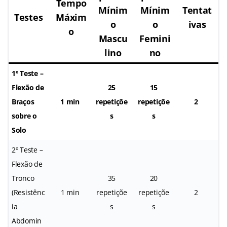
Tempo
Mínim
Mínim
Tentat
Testes
Máxim
o
o
ivas
o
Mascu
Femini
lino
no
1º Teste –
Flexão de
25
15
Braços
1 min
repetiçõe
repetiçõe
2
sobre o
s
s
Solo
2º Teste –
Flexão de
Tronco
35
20
(Resistênc
1 min
repetiçõe
repetiçõe
2
ia
s
s
Abdomin