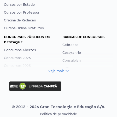
Cursos por Estado
Cursos por Professor
Oficina de Redação
Cursos Online Gratuitos
CONCURSOS PÚBLICOS EM
BANCAS DE CONCURSOS
DESTAQUE
Cebraspe
Concursos Abertos
Cesgranrio
Concursos 2026
Consulplan
Concursos 2025
FCC
Veja mais
Concurso Nacional Unificado
FGV
Concurso Ibama
Idecan
Concurso MPU
Selecon
Editais publicados
Uniase
© 2012 - 2026 Gran Tecnologia e Educação S/A.
Vunesp
Política de privacidade
CONCURSOS POR PROFISSÃO
EXAME DE ORDEM