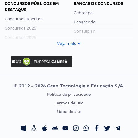
CONCURSOS PÚBLICOS EM
BANCAS DE CONCURSOS
DESTAQUE
Cebraspe
Concursos Abertos
Cesgranrio
Concursos 2026
Consulplan
Concursos 2025
FCC
Veja mais
Concurso Nacional Unificado
FGV
Concurso Ibama
Idecan
Concurso MPU
Selecon
Editais publicados
Uniase
© 2012 - 2026 Gran Tecnologia e Educação S/A.
Vunesp
Política de privacidade
CONCURSOS POR PROFISSÃO
EXAME DE ORDEM
Termos de uso
Concursos Administrativos
OAB
Mapa do site
Concursos Educação
Prova OAB
Concursos Fiscais
Calendário OAB
Concursos Jurídicos
Questões OAB