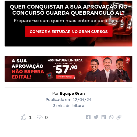
QUER CONQUISTAR A SUA APROVAÇÃO NO
CONCURSO GUARDA QUEBRANGULO AL?
Prepare-se com quem mais entende do assunto!
COMECE A ESTUDAR NO GRAN CURSOS
Por
Equipe Gran
Publicado em
12/04/24
3 min. de leitura
1
0