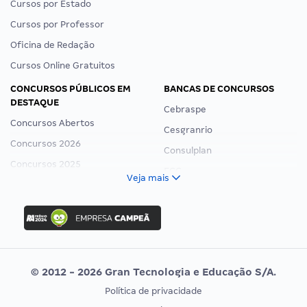
Cursos por Estado
Cursos por Professor
Oficina de Redação
Cursos Online Gratuitos
CONCURSOS PÚBLICOS EM
BANCAS DE CONCURSOS
DESTAQUE
Cebraspe
Concursos Abertos
Cesgranrio
Concursos 2026
Consulplan
Concursos 2025
FCC
Veja mais
Concurso Nacional Unificado
FGV
Concurso Ibama
Idecan
Concurso MPU
Selecon
Editais publicados
Uniase
© 2012 - 2026 Gran Tecnologia e Educação S/A.
Vunesp
Política de privacidade
CONCURSOS POR PROFISSÃO
EXAME DE ORDEM