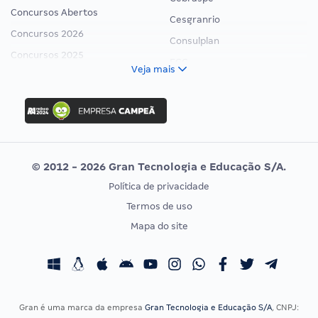
Concursos Abertos
Cesgranrio
Concursos 2026
Consulplan
Concursos 2025
FCC
Veja mais
Concurso Nacional Unificado
FGV
Concurso Ibama
Idecan
Concurso MPU
Selecon
Editais publicados
Uniase
© 2012 - 2026 Gran Tecnologia e Educação S/A.
Vunesp
Política de privacidade
CONCURSOS POR PROFISSÃO
EXAME DE ORDEM
Termos de uso
Concursos Administrativos
OAB
Mapa do site
Concursos Educação
Prova OAB
Concursos Fiscais
Calendário OAB
Concursos Jurídicos
Questões OAB
Concursos Militares
Recursos OAB
Gran é uma marca da empresa
Gran Tecnologia e Educação S/A
, CNPJ: