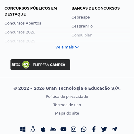
CONCURSOS PÚBLICOS EM
BANCAS DE CONCURSOS
DESTAQUE
Cebraspe
Concursos Abertos
Cesgranrio
Concursos 2026
Consulplan
Concursos 2025
FCC
Veja mais
Concurso Nacional Unificado
FGV
Concurso Ibama
Idecan
Concurso MPU
Selecon
Editais publicados
Uniase
© 2012 - 2026 Gran Tecnologia e Educação S/A.
Vunesp
Política de privacidade
CONCURSOS POR PROFISSÃO
EXAME DE ORDEM
Termos de uso
Concursos Administrativos
OAB
Mapa do site
Concursos Educação
Prova OAB
Concursos Fiscais
Calendário OAB