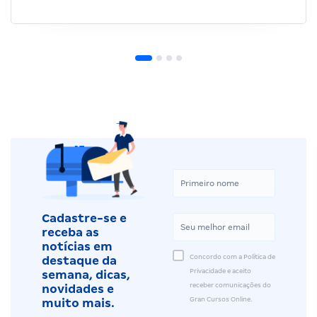
Cadastre-se e
receba as
notícias em
Concordo com a Política de
destaque da
Privacidade e aceito
semana, dicas,
receber comunicações do
novidades e
Gran Cursos Online.
muito mais.