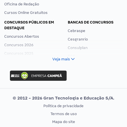
Oficina de Redação
Cursos Online Gratuitos
CONCURSOS PÚBLICOS EM
BANCAS DE CONCURSOS
DESTAQUE
Cebraspe
Concursos Abertos
Cesgranrio
Concursos 2026
Consulplan
Concursos 2025
FCC
Veja mais
Concurso Nacional Unificado
FGV
Concurso Ibama
Idecan
Concurso MPU
Selecon
Editais publicados
Uniase
© 2012 - 2026 Gran Tecnologia e Educação S/A.
Vunesp
Política de privacidade
CONCURSOS POR PROFISSÃO
EXAME DE ORDEM
Termos de uso
Concursos Administrativos
OAB
Mapa do site
Concursos Educação
Prova OAB