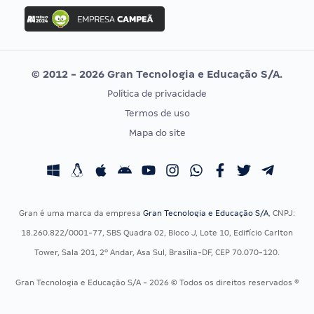
Concurso Ibama
Idecan
Concurso MPU
Selecon
Editais publicados
Uniase
© 2012 - 2026 Gran Tecnologia e Educação S/A.
Vunesp
Política de privacidade
CONCURSOS POR PROFISSÃO
EXAME DE ORDEM
Termos de uso
Concursos Administrativos
OAB
Mapa do site
Concursos Educação
Prova OAB
Concursos Fiscais
Calendário OAB
Concursos Jurídicos
Questões OAB
Concursos Militares
Recursos OAB
Gran é uma marca da empresa
Gran Tecnologia e Educação S/A
, CNPJ:
Concursos Policiais
Exame de Ordem
18.260.822/0001-77, SBS Quadra 02, Bloco J, Lote 10, Edifício Carlton
Concursos Saúde
Tower, Sala 201, 2º Andar, Asa Sul, Brasília-DF, CEP 70.070-120.
Concursos Tribunais
Gran Tecnologia e Educação S/A - 2026 © Todos os direitos reservados ®
Residência Multiprofissional