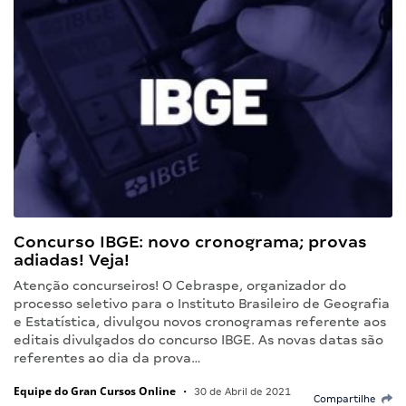
Concurso IBGE: novo cronograma; provas
adiadas! Veja!
Atenção concurseiros! O Cebraspe, organizador do
processo seletivo para o Instituto Brasileiro de Geografia
e Estatística, divulgou novos cronogramas referente aos
editais divulgados do concurso IBGE. As novas datas são
referentes ao dia da prova…
Equipe do Gran Cursos Online
•
30 de Abril de 2021
Compartilhe