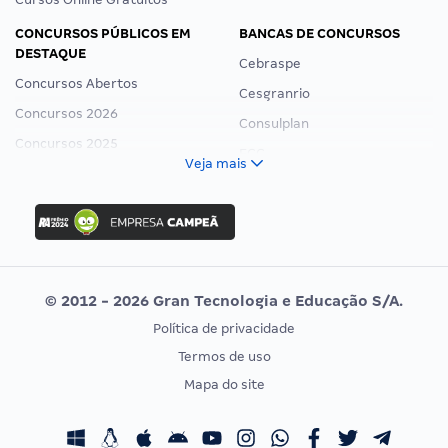
CONCURSOS PÚBLICOS EM
BANCAS DE CONCURSOS
DESTAQUE
Cebraspe
Concursos Abertos
Cesgranrio
Concursos 2026
Consulplan
Concursos 2025
FCC
Veja mais
Concurso Nacional Unificado
FGV
Concurso Ibama
Idecan
Concurso MPU
Selecon
Editais publicados
Uniase
© 2012 - 2026 Gran Tecnologia e Educação S/A.
Vunesp
Política de privacidade
CONCURSOS POR PROFISSÃO
EXAME DE ORDEM
Termos de uso
Concursos Administrativos
OAB
Mapa do site
Concursos Educação
Prova OAB
Concursos Fiscais
Calendário OAB