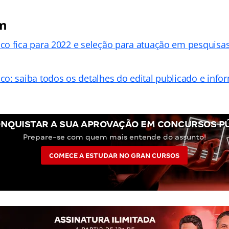
m
o fica para 2022 e seleção para atuação em pesquisas
o: saiba todos os detalhes do edital publicado e info
NQUISTAR A SUA APROVAÇÃO EM CONCURSOS P
Prepare-se com quem mais entende do assunto!
COMECE A ESTUDAR NO GRAN CURSOS