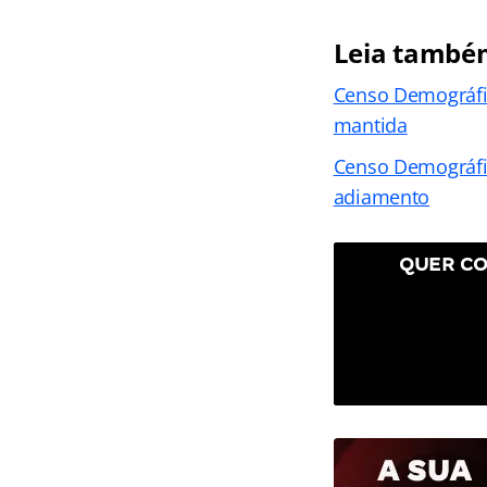
Leia també
Censo Demográfic
mantida
Censo Demográfic
adiamento
QUER CO