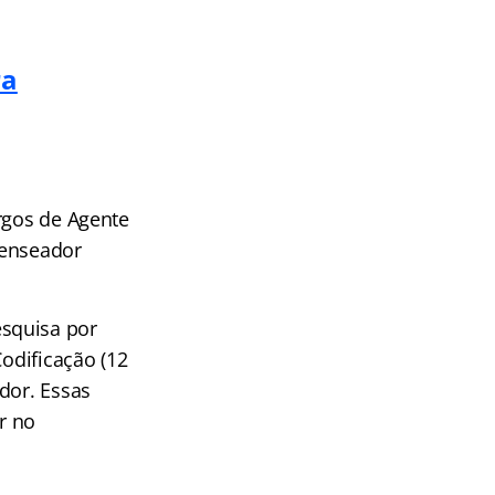
ra
rgos de Agente
ecenseador
squisa por
Codificação (12
dor. Essas
r no