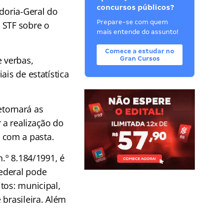
concursos públicos?
adoria-Geral do
Prepare-se com quem
 STF sobre o
mais entende do assunto!
Comece a estudar no
e verbas,
Gran Cursos
ais de estatística
tornará as
 a realização do
 com a pasta.
.º 8.184/1991, é
ederal pode
tos: municipal,
 brasileira. Além