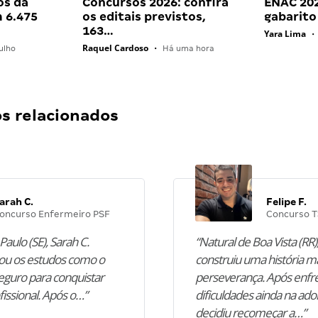
os da
Concursos 2026: confira
ENAC 202
 6.475
os editais previstos,
gabarito
163…
Yara Lima
•
Raquel Cardoso
ulho
•
Há uma hora
 relacionados
arah C.
Felipe F.
oncurso Enfermeiro PSF
Concurso T
Paulo (SE), Sarah C.
“Natural de Boa Vista (RR),
u os estudos como o
construiu uma história m
guro para conquistar
perseverança. Após enfr
fissional. Após o…”
dificuldades ainda na ado
decidiu recomeçar a…”