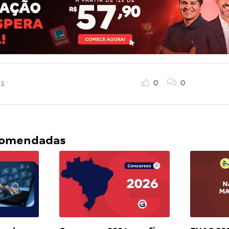
0
0
21
ecomendadas