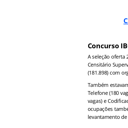
C
Concurso IB
A seleção oferta
Censitário Superv
(181.898) com or
Também estavam p
Telefone (180 vag
vagas) e Codific
ocupações também
levantamento de