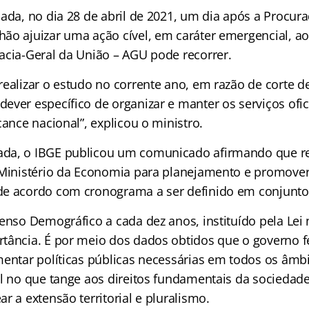
ada, no dia 28 de abril de 2021, um dia após a Procur
ão ajuizar uma ação cível, em caráter emergencial, ao
acia-Geral da União – AGU pode recorrer.
ealizar o estudo no corrente ano, em razão de corte d
ver específico de organizar e manter os serviços ofici
cance nacional”, explicou o ministro.
da, o IBGE publicou um comunicado afirmando que re
 Ministério da Economia para planejamento e promover
de acordo com cronograma a ser definido em conjunto
enso Demográfico a cada dez anos, instituído pela Lei n
tância. É por meio dos dados obtidos que o governo f
mentar políticas públicas necessárias em todos os âmbi
l no que tange aos direitos fundamentais da sociedade
r a extensão territorial e pluralismo.