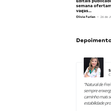
Editais publicad
semana ofertam
vagas…
Olivia Furlan
•
26 de J
Depoimentos
S
C
“Natural de Frei 
sempre enxergo
caminho mais se
estabilidade pro