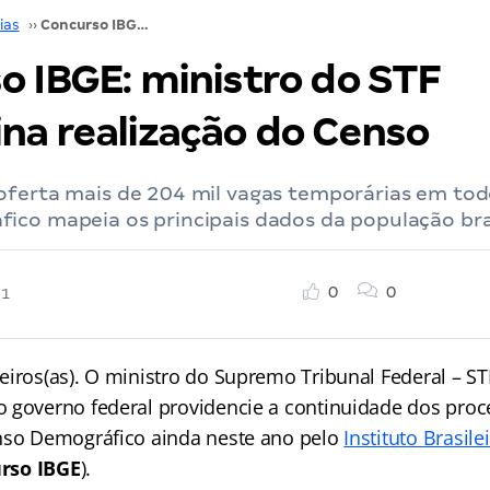
ias
››
Concurso IBGE: ministro do STF determina realização do Censo
o IBGE: ministro do STF
na realização do Censo
ferta mais de 204 mil vagas temporárias em todo
ico mapeia os principais dados da população bras
0
0
21
eiros(as). O ministro do Supremo Tribunal Federal – ST
 governo federal providencie a continuidade dos proc
nso Demográfico ainda neste ano pelo
Instituto Brasile
rso IBGE
).