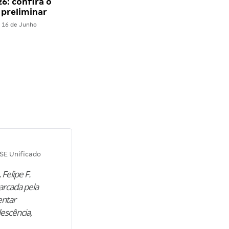
6: confira o
 preliminar
16 de Junho
Diana M.
SE Unificado
Concurso SEPLAG CE
 Felipe F.
“Natural de Juazeiro do Norte (CE),
arcada pela
M. encontrou nos estudos o cami
entar
para construir uma nova fase da vi
lescência,
profissional. Após…”