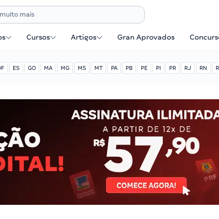
os
Cursos
Artigos
Gran Aprovados
Concurse
DF
ES
GO
MA
MG
MS
MT
PA
PB
PE
PI
PR
RJ
RN
R