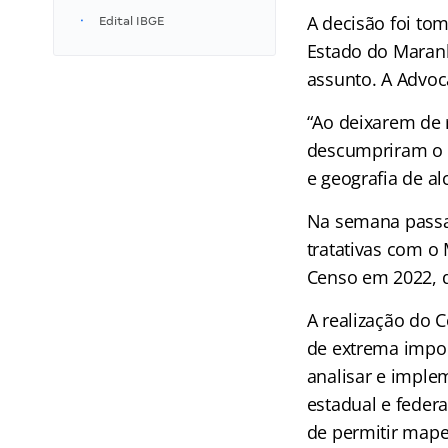
A decisão foi tom
Edital IBGE
Estado do Maranh
assunto. A Advoc
“Ao deixarem de r
descumpriram o de
e geografia de al
Na semana passa
tratativas com o
Censo em 2022, 
A realização do C
de extrema impor
analisar e imple
estadual e federa
de permitir mapea