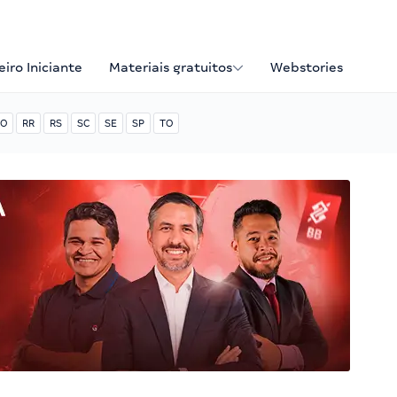
iro Iniciante
Materiais gratuitos
Webstories
O
RR
RS
SC
SE
SP
TO