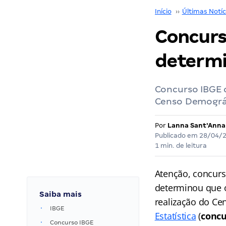
Início
››
Últimas Notíc
Concurs
determi
Concurso IBGE o
Censo Demográf
Por
Lanna Sant'Anna
Publicado em
28/04/
1 min. de leitura
Atenção, concurs
determinou que o
Saiba mais
realização do Ce
IBGE
Estatística
(
concu
Concurso IBGE