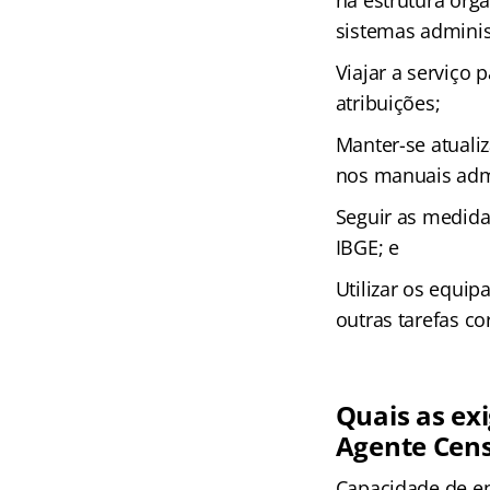
na estrutura org
sistemas adminis
Viajar a serviço
atribuições;
Manter-se atuali
nos manuais admi
Seguir as medida
IBGE; e
Utilizar os equip
outras tarefas co
Quais as ex
Agente Cens
Capacidade de e