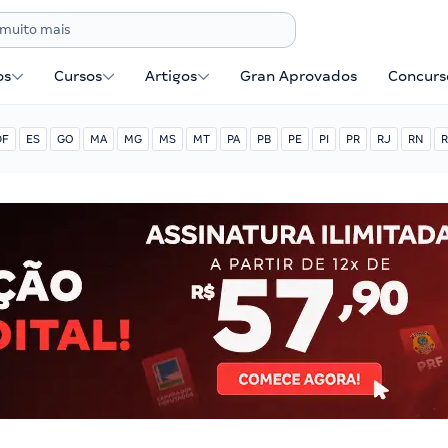
os
Cursos
Artigos
Gran Aprovados
Concurse
DF
ES
GO
MA
MG
MS
MT
PA
PB
PE
PI
PR
RJ
RN
R