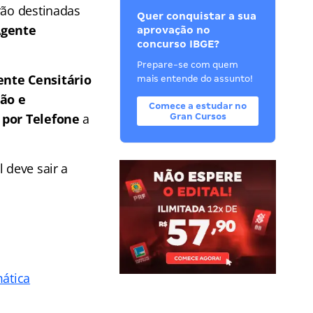
rão destinadas
Quer conquistar a sua
gente
aprovação no
concurso IBGE?
Prepare-se com quem
ente Censitário
mais entende do assunto!
ção e
Comece a estudar no
 por Telefone
a
Gran Cursos
l deve sair a
mática