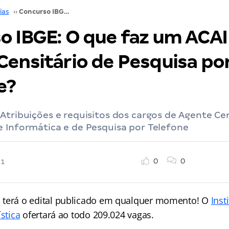
ias
››
Concurso IBGE: O que faz um ACAI e um Agente Censitário de Pesquisa por Telefone?
o IBGE: O que faz um ACAI
Censitário de Pesquisa po
e?
Atribuições e requisitos dos cargos de Agente Cen
e Informática e de Pesquisa por Telefone
0
0
21
E
terá o edital publicado em qualquer momento! O
Inst
ística
ofertará ao todo 209.024 vagas.