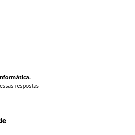
Informática.
 essas respostas
de