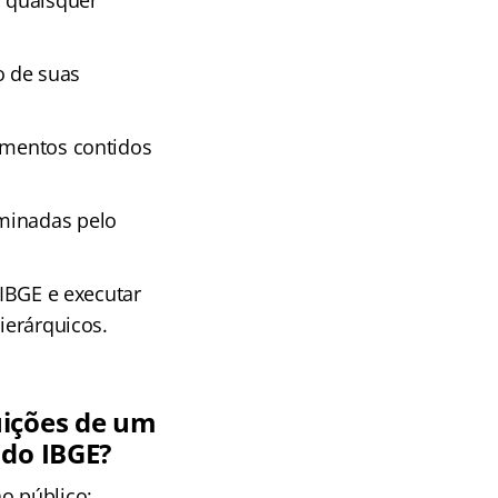
, quaisquer
o de suas
dimentos contidos
rminadas pelo
 IBGE e executar
ierárquicos.
uições de um
 do IBGE?
o público;