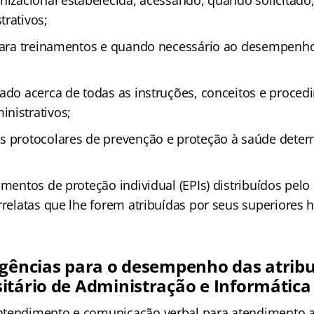
anizacional estabelecida, acessando, quando solicitado
trativos;
 para treinamentos e quando necessário ao desempenh
zado acerca de todas as instruções, conceitos e proce
nistrativos;
s protocolares de prevenção e proteção à saúde dete
amentos de proteção individual (EPIs) distribuídos pelo
rrelatas que lhe forem atribuídas por seus superiores h
igências para o desempenho das atrib
itário de Administração e Informática
ntendimento e comunicação verbal para atendimento a