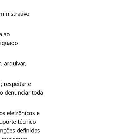
;
ministrativo
a ao
dequado
, arquivar,
 respeitar e
mo denunciar toda
os eletrônicos e
uporte técnico
unções definidas