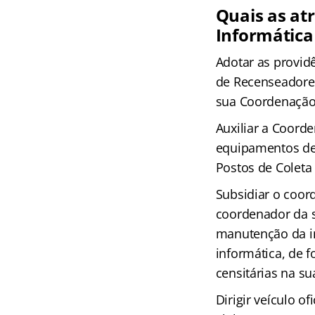
Quais as at
Informática
Adotar as provid
de Recenseadores
sua Coordenação
Auxiliar a Coord
equipamentos de 
Postos de Coleta
Subsidiar o coor
coordenador da s
manutenção da in
informática, de 
censitárias na su
Dirigir veículo o