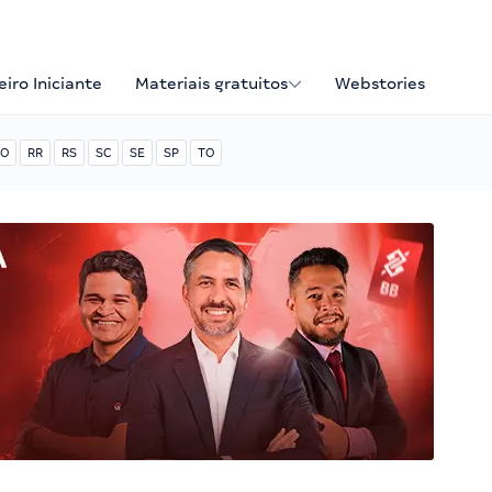
iro Iniciante
Materiais gratuitos
Webstories
O
RR
RS
SC
SE
SP
TO