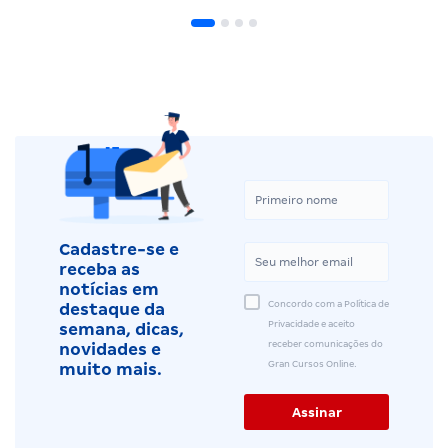
Cadastre-se e
receba as
notícias em
Concordo com a Política de
destaque da
Privacidade e aceito
semana, dicas,
receber comunicações do
novidades e
Gran Cursos Online.
muito mais.