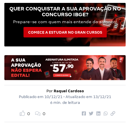
QUER CONQUISTAR A SUA APROVAÇÃO NO
CONCURSO IBGE?
Prepare-se com quem mais entende do assunto!
COMECE A ESTUDAR NO GRAN CURSOS
Por
Raquel Cardoso
Publicado em
10/12/21
• Atualizado em
13/12/21
6 min. de leitura
0
0