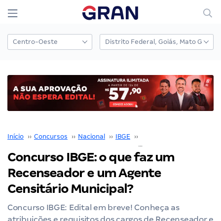
Início
››
Concursos
››
Nacional
››
IBGE
››
Concurso IBGE
››
Concurso IBGE: o que faz um
Recenseador e um Agente
Censitário Municipal?
Concurso IBGE: Edital em breve! Conheça as
atribuições e requisitos dos cargos de Recenseador e