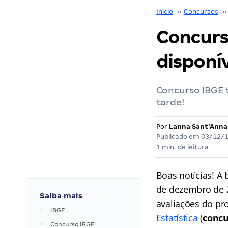
Início
››
Concursos
››
Concurso
disponív
Concurso IBGE t
tarde!
Por
Lanna Sant'Anna
Publicado em
03/12/
1 min. de leitura
Boas notícias! A
de dezembro de 2
Saiba mais
avaliações do pr
IBGE
Estatística
(
concu
Concurso IBGE