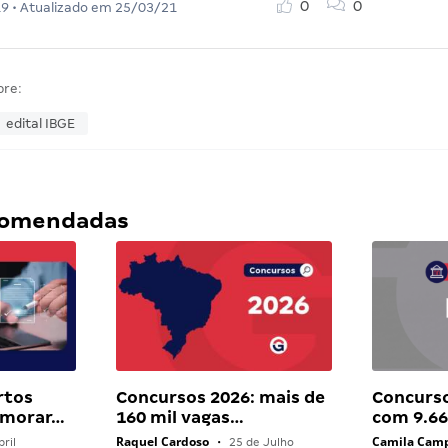
0
0
19
• Atualizado em
25/03/21
bre:
edital IBGE
ecomendadas
rtos
Concursos 2026: mais de
Concurso
 morar…
160 mil vagas…
com 9.66
Raquel Cardoso
Camila Cam
ril
•
25 de Julho