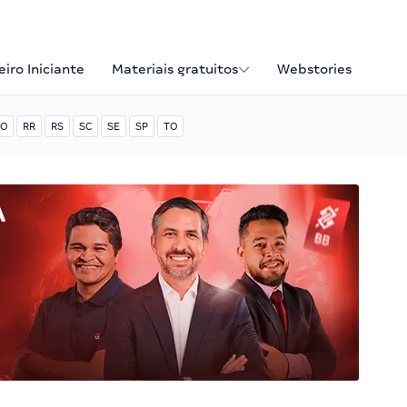
iro Iniciante
Materiais gratuitos
Webstories
O
RR
RS
SC
SE
SP
TO