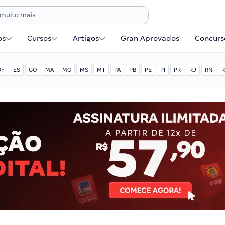
os
Cursos
Artigos
Gran Aprovados
Concurse
DF
ES
GO
MA
MG
MS
MT
PA
PB
PE
PI
PR
RJ
RN
R