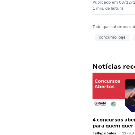
Publicado em
03/12/
1 min. de leitura
Tudo que sabemos so
concurso ibge
Notícias r
4 concursos abe
para quem quer
Fellype Sales
•
11 de Ab