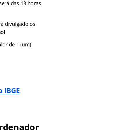
será das 13 horas
rá divulgado os
ho!
lor de 1 (um)
o IBGE
ordenador