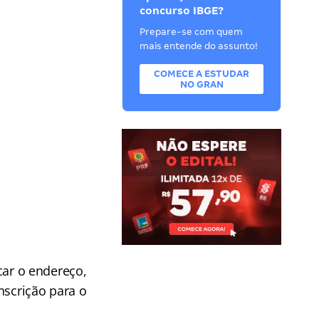
concurso IBGE?
Prepare-se com quem
mais entende do assunto!
COMECE A ESTUDAR
NO GRAN
icar o endereço,
nscrição para o