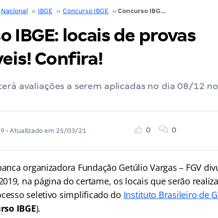
Nacional
››
IBGE
››
Concurso IBGE
››
Concurso IBGE: locais de provas disponíveis! Confira!
 IBGE: locais de provas
eis! Confira!
erá avaliações a serem aplicadas no dia 08/12 n
0
0
19
• Atualizado em
25/03/21
 banca organizadora Fundação Getúlio Vargas – FGV div
019, na página do certame, os locais que serão realiz
ocesso seletivo simplificado do
Instituto Brasileiro de 
rso IBGE
).