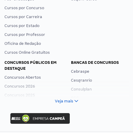
Cursos por Concurso
Cursos por Carreira
Cursos por Estado
Cursos por Professor
Oficina de Redação
Cursos Online Gratuitos
CONCURSOS PÚBLICOS EM
BANCAS DE CONCURSOS
DESTAQUE
Cebraspe
Concursos Abertos
Cesgranrio
Concursos 2026
Consulplan
Concursos 2025
FCC
Veja mais
Concurso Nacional Unificado
FGV
Concurso Ibama
Idecan
Concurso MPU
Selecon
Editais publicados