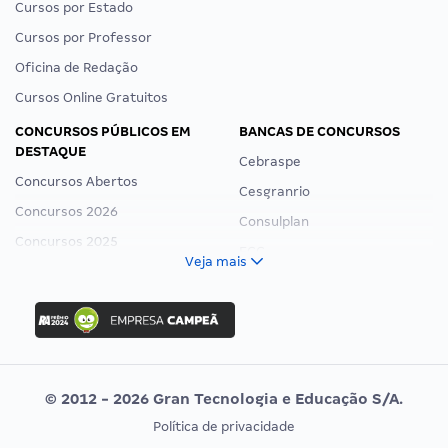
Cursos por Estado
Cursos por Professor
Oficina de Redação
Cursos Online Gratuitos
CONCURSOS PÚBLICOS EM
BANCAS DE CONCURSOS
DESTAQUE
Cebraspe
Concursos Abertos
Cesgranrio
Concursos 2026
Consulplan
Concursos 2025
FCC
Veja mais
Concurso Nacional Unificado
FGV
Concurso Ibama
Idecan
Concurso MPU
Selecon
Editais publicados
Uniase
© 2012 - 2026 Gran Tecnologia e Educação S/A.
Vunesp
Política de privacidade
CONCURSOS POR PROFISSÃO
EXAME DE ORDEM