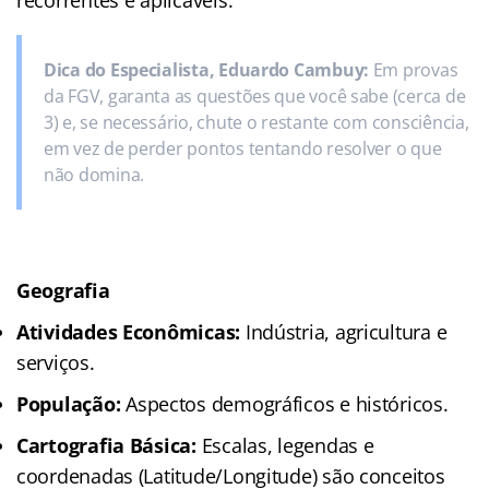
Dica do Especialista, Eduardo Cambuy:
Em provas
da FGV, garanta as questões que você sabe (cerca de
3) e, se necessário, chute o restante com consciência,
em vez de perder pontos tentando resolver o que
não domina.
Geografia
Atividades Econômicas:
Indústria, agricultura e
serviços.
População:
Aspectos demográficos e históricos.
Cartografia Básica:
Escalas, legendas e
coordenadas (Latitude/Longitude) são conceitos