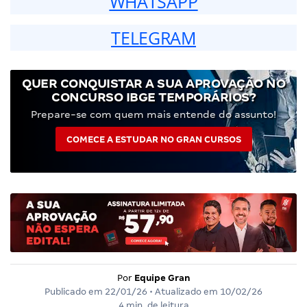
WHATSAPP
TELEGRAM
QUER CONQUISTAR A SUA APROVAÇÃO NO
CONCURSO IBGE TEMPORÁRIOS?
Prepare-se com quem mais entende do assunto!
COMECE A ESTUDAR NO GRAN CURSOS
Por
Equipe Gran
Publicado em
22/01/26
• Atualizado em
10/02/26
4 min. de leitura