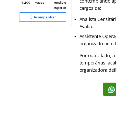
contemplando ap
4.200
vagas
médio e
cargos de:
superior
Acompanhar
Analista Censitár
Avalia.
Assistente Operac
organizado pelo I
Por outro lado, 
temporárias, aca
organizadora defi