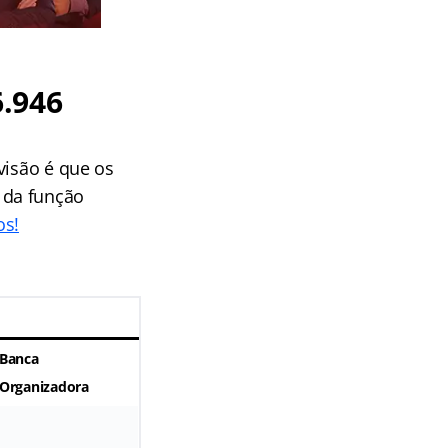
.946
evisão é que os
 da função
os!
Banca
Organizadora