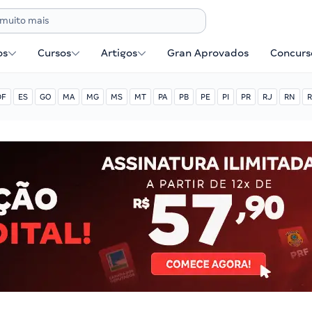
os
Cursos
Artigos
Gran Aprovados
Concurse
DF
ES
GO
MA
MG
MS
MT
PA
PB
PE
PI
PR
RJ
RN
R