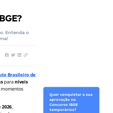
IBGE?
o. Entenda o
ama!
uto Brasileiro de
as
para
níveis
em momentos
Quer conquistar a sua
aprovação no
Concurso IBGE
 2026
,
temporários?