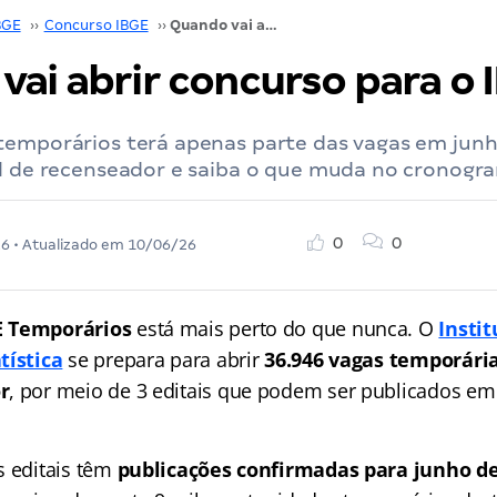
BGE
››
Concurso IBGE
››
Quando vai abrir concurso para o IBGE?
vai abrir concurso para o 
temporários terá apenas parte das vagas em junh
al de recenseador e saiba o que muda no cronogr
0
0
26
• Atualizado em
10/06/26
E Temporários
está mais perto do que nunca. O
Instit
tística
se prepara para abrir
36.946 vagas temporári
r
, por meio de 3 editais que podem ser publicados 
s editais têm
publicações confirmadas para junho de