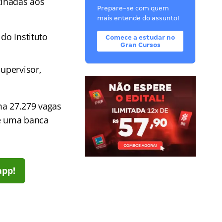
inadas aos
Prepare-se com quem
mais entende do assunto!
do Instituto
Comece a estudar no
Gran Cursos
Supervisor,
ma 27.279 vagas
de uma banca
app!