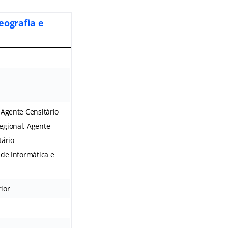
eografia e
 Agente Censitário
egional, Agente
tário
 de Informática e
ior