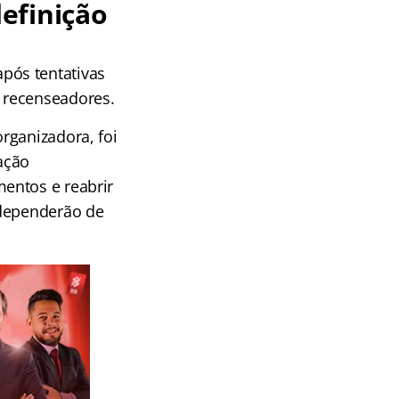
efinição
pós tentativas
 recenseadores.
rganizadora, foi
zação
entos e reabrir
 dependerão de