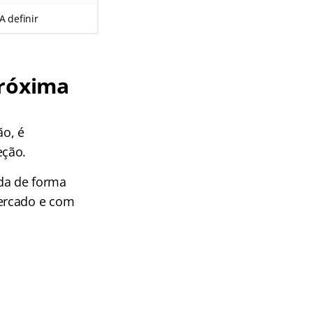
A definir
próxima
ão, é
eção.
uda de forma
mercado e com