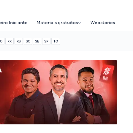
iro Iniciante
Materiais gratuitos
Webstories
O
RR
RS
SC
SE
SP
TO