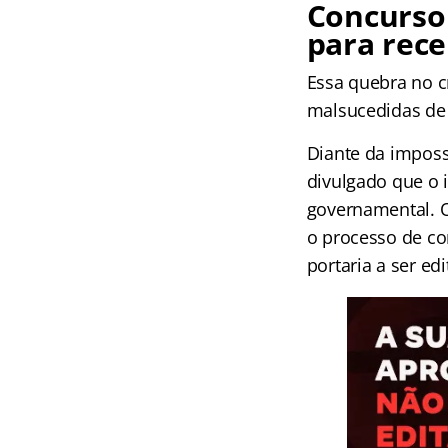
Concurso
para rec
Essa quebra no 
malsucedidas de 
Diante da imposs
divulgado que o i
governamental. O
o processo de co
portaria a ser ed