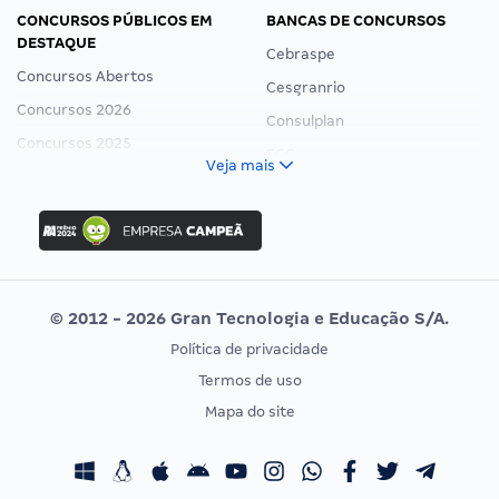
CONCURSOS PÚBLICOS EM
BANCAS DE CONCURSOS
DESTAQUE
Cebraspe
Concursos Abertos
Cesgranrio
Concursos 2026
Consulplan
Concursos 2025
FCC
Veja mais
Concurso Nacional Unificado
FGV
Concurso Ibama
Idecan
Concurso MPU
Selecon
Editais publicados
Uniase
© 2012 - 2026 Gran Tecnologia e Educação S/A.
Vunesp
Política de privacidade
CONCURSOS POR PROFISSÃO
EXAME DE ORDEM
Termos de uso
Concursos Administrativos
OAB
Mapa do site
Concursos Educação
Prova OAB
Concursos Fiscais
Calendário OAB
Concursos Jurídicos
Questões OAB