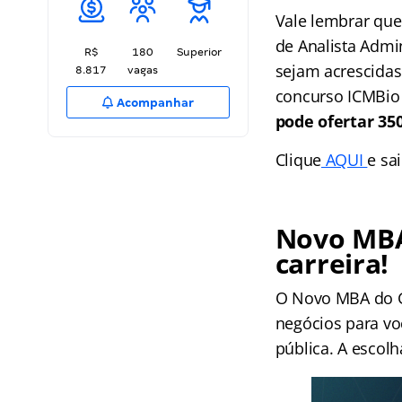
Vale lembrar que
de Analista Admin
R$
180
Superior
sejam acrescidas 
8.817
vagas
concurso ICMBio 
Acompanhar
pode ofertar 35
Clique
AQUI
e sa
Novo MBA
carreira!
O Novo MBA do Gr
negócios para voc
pública. A escolh