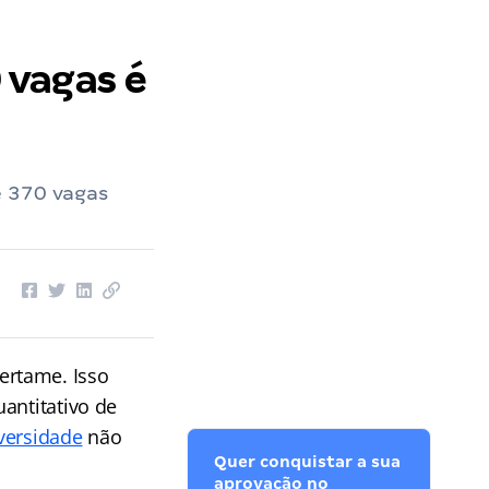
 vagas é
e 370 vagas
ertame. Isso
antitativo de
versidade
não
Quer conquistar a sua
aprovação no