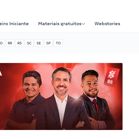
iro Iniciante
Materiais gratuitos
Webstories
O
RR
RS
SC
SE
SP
TO