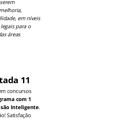
a serem
melhoria,
lidade, em níveis
legais para o
das áreas
tada 11
 em concursos
grama com 1
isão Inteligente
.
o! Satisfação