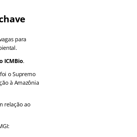
 chave
 vagas para
iental.
 o ICMBio
.
a foi o Supremo
teção à Amazônia
m relação ao
MGI: