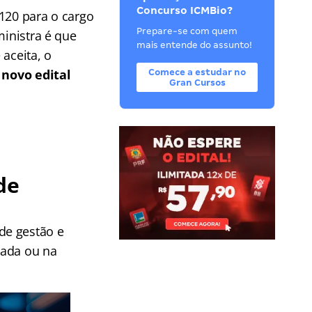
Concurso ICMBio?
120 para o cargo
Prepare-se com quem
ministra é que
mais entende do assunto!
aceita, o
 novo edital
Comece a estudar no
Gran Cursos
de
de gestão e
vada ou na