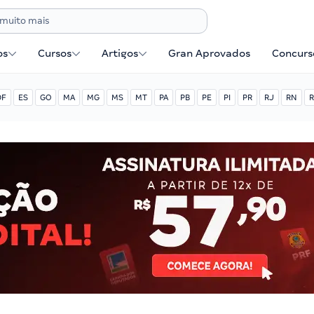
os
Cursos
Artigos
Gran Aprovados
Concurse
DF
ES
GO
MA
MG
MS
MT
PA
PB
PE
PI
PR
RJ
RN
R