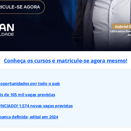
Conheça os cursos e matricule-se agora mesmo!
 oportunidades por todo o país
s de 105 mil vagas previstas
NCIADO! 1.574 novas vagas previstas
banca definida; edital em 2024