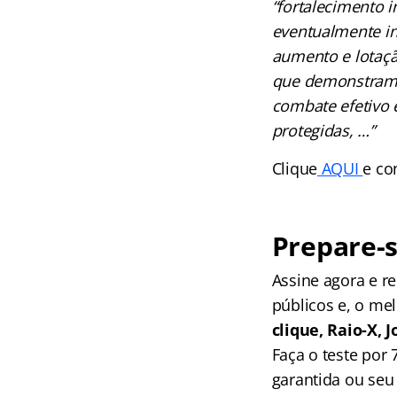
“fortalecimento i
eventualmente in
aumento e lotaçã
que demonstram o
combate efetivo 
protegidas, …”
Clique
AQUI
e co
Prepare-s
Assine agora e 
públicos e, o me
clique, Raio-X,
Faça o teste por
garantida ou seu 