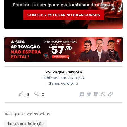
Prepare-se com quem mais entende do assunto!
COMECE A ESTUDAR NO GRAN CURSOS
Por
Raquel Cardoso
Publicado em
28/10/22
2 min. de leitura
3
0
Tudo que sabemos sobre:
banca em definição