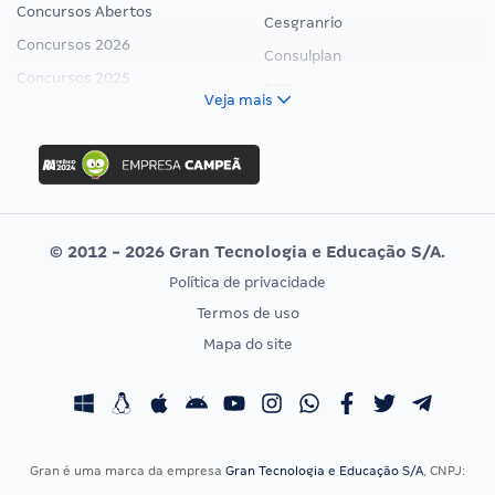
Concursos Abertos
Cesgranrio
Concursos 2026
Consulplan
Concursos 2025
FCC
Veja mais
Concurso Nacional Unificado
FGV
Concurso Ibama
Idecan
Concurso MPU
Selecon
Editais publicados
Uniase
© 2012 - 2026 Gran Tecnologia e Educação S/A.
Vunesp
Política de privacidade
CONCURSOS POR PROFISSÃO
EXAME DE ORDEM
Termos de uso
Concursos Administrativos
OAB
Mapa do site
Concursos Educação
Prova OAB
Concursos Fiscais
Calendário OAB
Concursos Jurídicos
Questões OAB
Concursos Militares
Recursos OAB
Gran é uma marca da empresa
Gran Tecnologia e Educação S/A
, CNPJ:
Concursos Policiais
Exame de Ordem