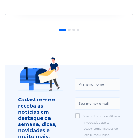
Cadastre-se e
receba as
notícias em
Concordo com a Política de
destaque da
Privacidade e aceito
semana, dicas,
receber comunicações do
novidades e
Gran Cursos Online.
muito mais.