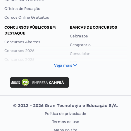
Oficina de Redação
Cursos Online Gratuitos
CONCURSOS PÚBLICOS EM
BANCAS DE CONCURSOS
DESTAQUE
Cebraspe
Concursos Abertos
Cesgranrio
Concursos 2026
Consulplan
Concursos 2025
FCC
Veja mais
Concurso Nacional Unificado
FGV
Concurso Ibama
Idecan
Concurso MPU
Selecon
Editais publicados
Uniase
© 2012 - 2026 Gran Tecnologia e Educação S/A.
Vunesp
Política de privacidade
CONCURSOS POR PROFISSÃO
EXAME DE ORDEM
Termos de uso
Concursos Administrativos
OAB
Mapa do site