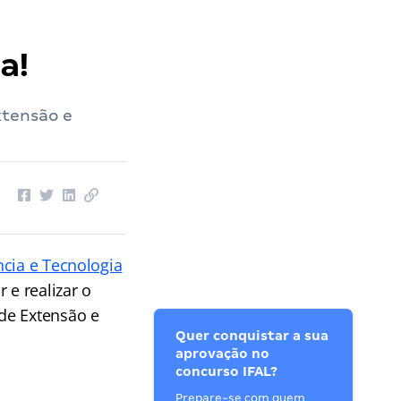
a!
xtensão e
ncia e Tecnologia
 e realizar o
de Extensão e
Quer conquistar a sua
aprovação no
concurso IFAL?
Prepare-se com quem