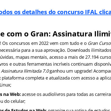
odos os detalhes do concurso IFAL cli
e com o Gran: Assinatura Ilimi
os! Os concursos em 2022 vem com tudo e o
Gran Curso
 necessária para a sua aprovação. Downloads ilimitados
úvidas, mapas mentais, acesso a mais de 27.194 curso
vros e outras ferramentas incríveis continuam disponív
a
Assinatura Ilimitada 7.0
ganhou um upgrade! Acompa
:
plataforma completa e atualizada com acesso a aplica
Linux;
s na Web:
acesse os audiolivros para todas as carreir
 do celular;
r de Estudos na Web:
organize sua rotina de estudo