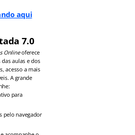
cando aqui
tada 7.0
s Online
oferece
 das aulas e dos
s, acesso a mais
eis. A grande
nhe:
tivo para
as pelo navegador
s e acompanhe o