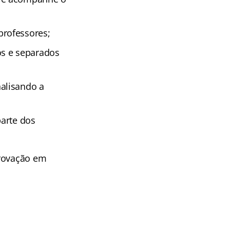
professores;
os e separados
alisando a
parte dos
provação em