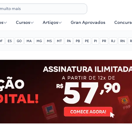
os
Cursos
Artigos
Gran Aprovados
Concurse
DF
ES
GO
MA
MG
MS
MT
PA
PB
PE
PI
PR
RJ
RN
R