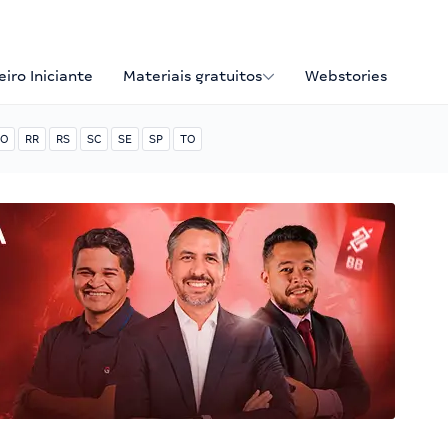
iro Iniciante
Materiais gratuitos
Webstories
O
RR
RS
SC
SE
SP
TO