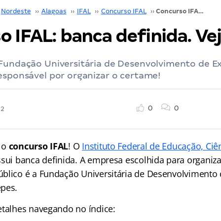
Nordeste
››
Alagoas
››
IFAL
››
Concurso IFAL
››
Concurso IFAL: banca definida. Veja!
 IFAL: banca definida. Vej
 Fundação Universitária de Desenvolvimento de E
esponsável por organizar o certame!
0
0
22
 o
concurso IFAL
! O
Instituto Federal de Educação, Ciê
sui banca definida. A empresa escolhida para organizar
blico é a Fundação Universitária de Desenvolvimento 
pes.
etalhes navegando no índice: