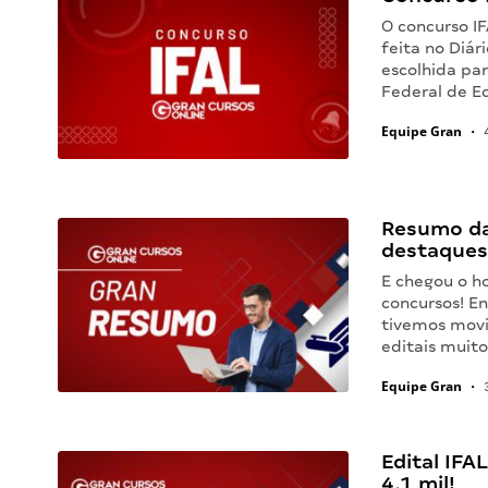
O concurso I
feita no Diár
escolhida par
Federal de E
Equipe Gran
•
4
Resumo da
destaques
E chegou o h
concursos! En
tivemos movi
editais muit
Equipe Gran
•
3
Edital IFA
4,1 mil!