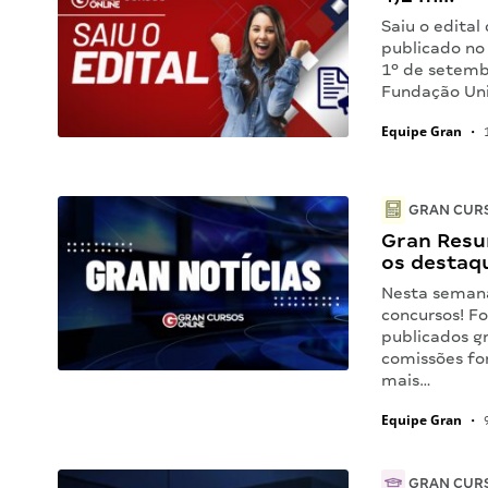
Saiu o edita
publicado no 
1º de setemb
Fundação Uni
Equipe Gran
•
1
GRAN CUR
Gran Resu
os destaq
Nesta seman
concursos! Fo
publicados g
comissões fo
mais…
Equipe Gran
•
9
GRAN CUR