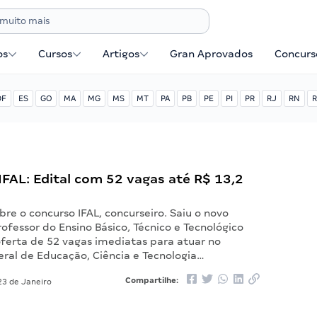
os
Cursos
Artigos
Gran Aprovados
Concurse
DF
ES
GO
MA
MG
MS
MT
PA
PB
PE
PI
PR
RJ
RN
R
FAL: Edital com 52 vagas até R$ 13,2
re o concurso IFAL, concurseiro. Saiu o novo
rofessor do Ensino Básico, Técnico e Tecnológico
oferta de 52 vagas imediatas para atuar no
eral de Educação, Ciência e Tecnologia…
Compartilhe:
3 de Janeiro