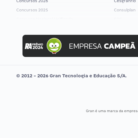
Concursos 2026
Cesgranrio
Concursos 2025
Consulplan
Concurso Nacional Unificado
FCC
Concurso Ibama
FGV
Concurso MPU
Idecan
Editais publicados
Selecon
Uniase
Vunesp
© 2012 - 2026 Gran Tecnologia e Educação S/A.
Gran é uma marca da empre