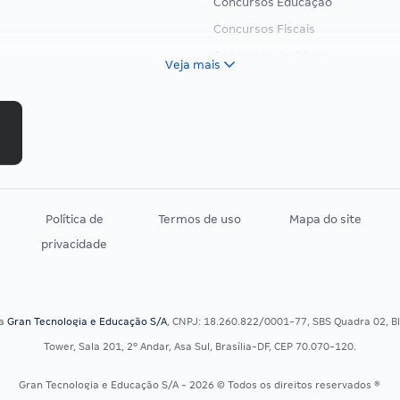
Concursos Educação
Concursos Fiscais
Concursos Jurídicos
Veja mais
Concursos Militares
Concursos Policiais
Concursos Saúde
Concursos Tribunais
Residência Multiprofissional
Política de
Termos de uso
Mapa do site
privacidade
sa
Gran Tecnologia e Educação S/A
, CNPJ: 18.260.822/0001-77, SBS Quadra 02, Blo
Tower, Sala 201, 2º Andar, Asa Sul, Brasília-DF, CEP 70.070-120.
Gran Tecnologia e Educação S/A - 2026 © Todos os direitos reservados ®