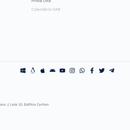
Prova OAB
Calendário OAB
Questões OAB
Recursos OAB
Exame de Ordem
co J, Lote 10, Edifício Carlton