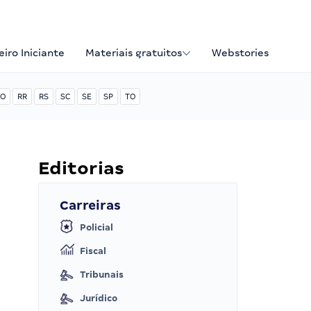
iro Iniciante
Materiais gratuitos
Webstories
O
RR
RS
SC
SE
SP
TO
Editorias
Carreiras
Policial
Fiscal
Tribunais
Jurídico