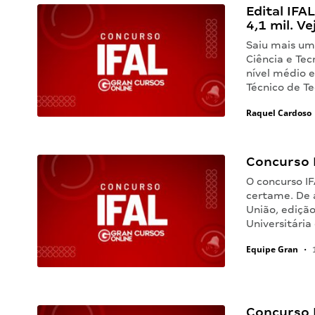
Edital IFA
4,1 mil. Ve
Saiu mais um 
Ciência e Tec
nível médio e
Técnico de T
Raquel Cardoso
Concurso 
O concurso I
certame. De a
União, ediçã
Universitári
Equipe Gran
•
1
Concurso I