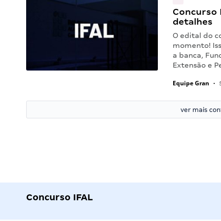
Concurso I
detalhes
O edital do c
momento! Iss
a banca, Fun
Extensão e P
Equipe Gran
•
5
ver mais co
Concurso IFAL