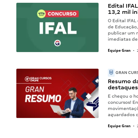
Edital IFA
13,2 mil in
O Edital IFAL
de Educação,
publicar um 
imediatas de
Equipe Gran
•
2
GRAN CURS
Resumo da
destaques
E chegou o h
concursos! E
movimentaçõe
aguardados 
Equipe Gran
•
2