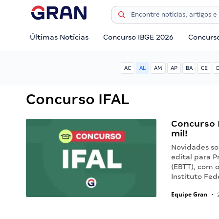
Últimas Notícias
Concurso IBGE 2026
Concurs
AC
AL
AM
AP
BA
CE
Concurso IFAL
Concurso I
mil!
Novidades sob
edital para P
(EBTT), com 
Instituto Fed
Equipe Gran
•
2