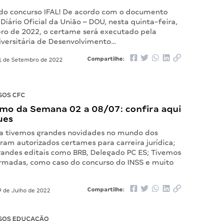
l do concurso IFAL! De acordo com o documento
Diário Oficial da União – DOU, nesta quinta-feira,
ro de 2022, o certame será executado pela
versitária de Desenvolvimento…
Compartilhe:
 de Setembro de 2022
SOS CFC
mo da Semana 02 a 08/07: confira aqui
ues
a tivemos grandes novidades no mundo dos
ram autorizados certames para carreira jurídica;
randes editais como BRB, Delegado PC ES; Tivemos
rmadas, como caso do concurso do INSS e muito
Compartilhe:
 de Julho de 2022
SOS EDUCAÇÃO