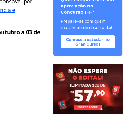
sponsável por
aprovação no
ência e
Concurso IFF?
Prepare-se com quem
mais entende do assunto!
outubro a 03 de
Comece a estudar no
Gran Cursos