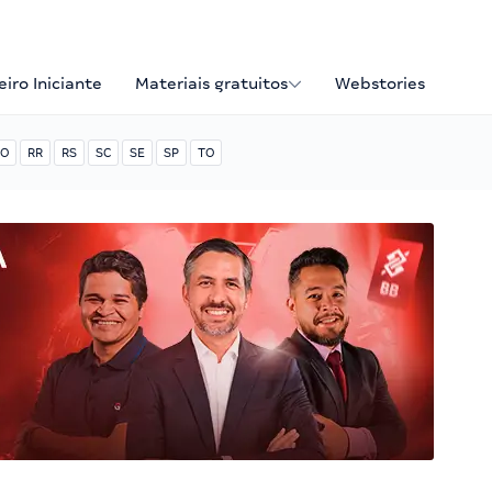
iro Iniciante
Materiais gratuitos
Webstories
O
RR
RS
SC
SE
SP
TO