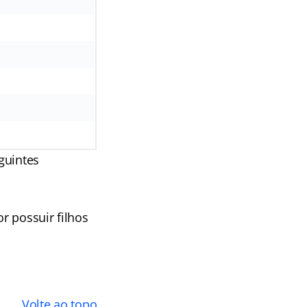
eguintes
r possuir filhos
Volte ao topo