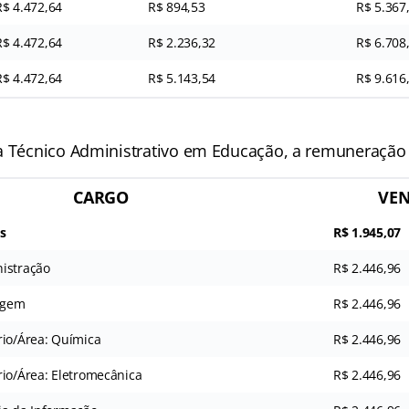
R$ 4.472,64
R$ 894,53
R$ 5.367
R$ 4.472,64
R$ 2.236,32
R$ 6.708
R$ 4.472,64
R$ 5.143,54
R$ 9.616
a Técnico Administrativo em Educação, a remuneração 
CARGO
VE
s
R$ 1.945,07
istração
R$ 2.446,96
agem
R$ 2.446,96
rio/Área: Química
R$ 2.446,96
rio/Área: Eletromecânica
R$ 2.446,96