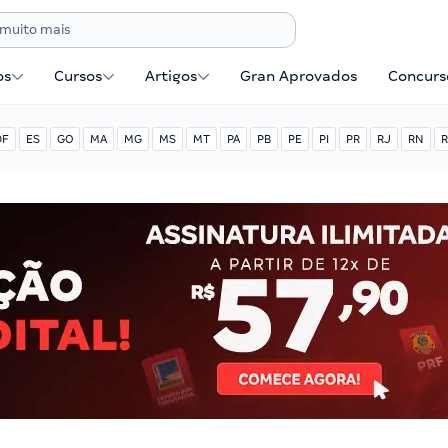
os
Cursos
Artigos
Gran Aprovados
Concurse
DF
ES
GO
MA
MG
MS
MT
PA
PB
PE
PI
PR
RJ
RN
R