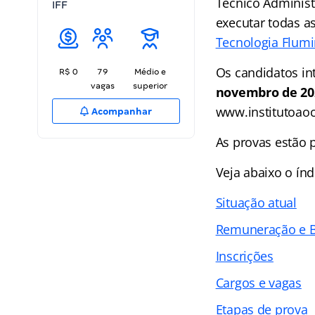
Técnico Administ
IFF
executar todas a
Tecnologia Flumi
Os candidatos int
R$ 0
79
Médio e
vagas
superior
novembro de 20
www.institutoaoc
Acompanhar
As provas estão 
Veja abaixo o
índ
Situação atual
Remuneração e B
Inscrições
Cargos e vagas
Etapas de prova