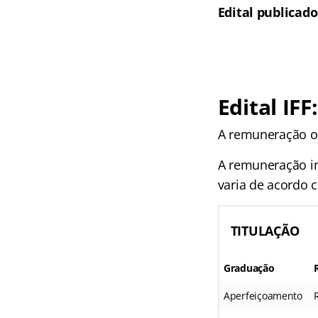
Edital publicado
Edital
IFF
A remuneração of
A remuneração in
varia de acordo 
TITULAÇÃO
Graduação
Aperfeiçoamento