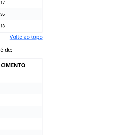
,17
,96
,18
Volte ao topo
é de:
NCIMENTO