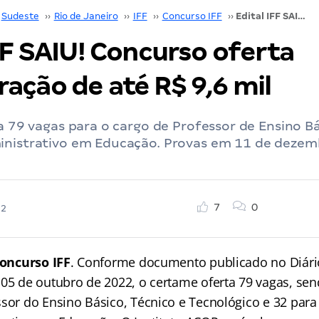
Sudeste
››
Rio de Janeiro
››
IFF
››
Concurso IFF
››
Edital IFF SAIU! Concurso oferta remuneração de até R$ 9,6 mil
FF SAIU! Concurso oferta
ação de até R$ 9,6 mil
ta 79 vagas para o cargo de Professor de Ensino Bá
inistrativo em Educação. Provas em 11 de dezem
7
0
22
oncurso IFF
. Conforme documento publicado no Diário
 05 de outubro de 2022, o certame oferta 79 vagas, se
ssor do Ensino Básico, Técnico e Tecnológico e 32 para