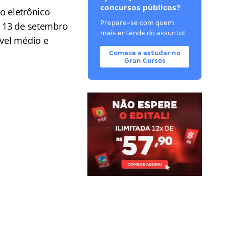
concursos públicos?
o eletrônico
Prepare-se com quem
e 13 de setembro
mais entende do assunto!
ível médio e
Comece a estudar no
Gran Cursos