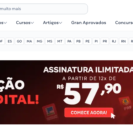
os
Cursos
Artigos
Gran Aprovados
Concurse
DF
ES
GO
MA
MG
MS
MT
PA
PB
PE
PI
PR
RJ
RN
R