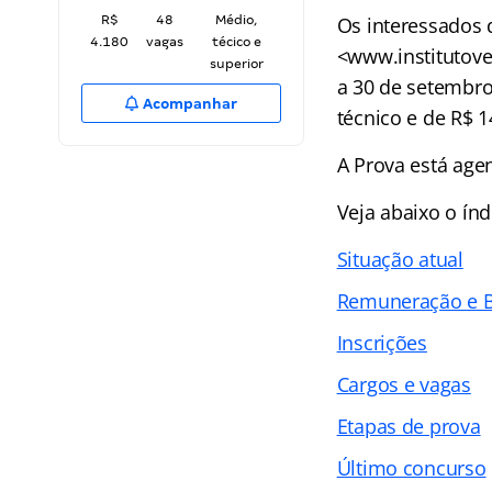
R$
48
Médio,
Os interessados 
4.180
vagas
técico e
<www.institutove
superior
a 30 de setembro
Acompanhar
técnico e de R$ 1
A Prova está age
Veja abaixo o
índ
Situação atual
Remuneração e B
Inscrições
Cargos e vagas
Etapas de prova
Último concurso