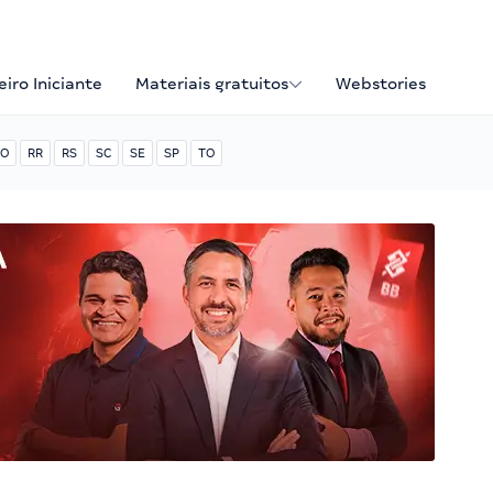
iro Iniciante
Materiais gratuitos
Webstories
O
RR
RS
SC
SE
SP
TO