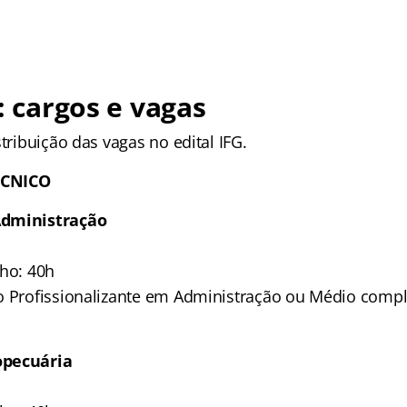
G: cargos e vagas
stribuição das vagas no edital IFG.
ÉCNICO
Administração
lho: 40h
o Profissionalizante em Administração ou Médio compl
opecuária