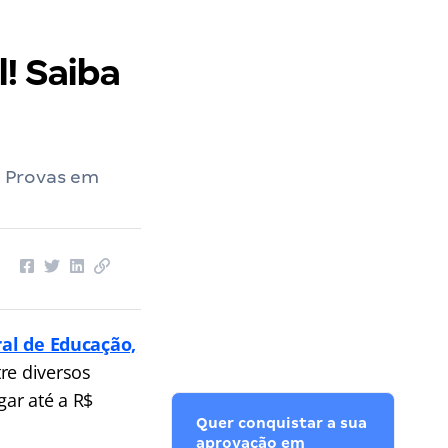
l! Saiba
. Provas em
ral de Educação,
re diversos
ar até a R$
Quer conquistar a sua
aprovação em