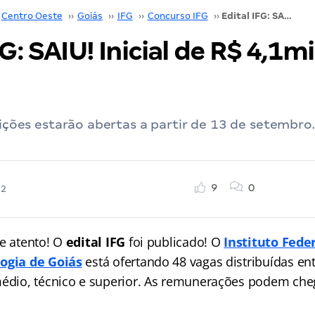
Centro Oeste
››
Goiás
››
IFG
››
Concurso IFG
››
Edital IFG: SAIU! Inicial de R$ 4,1mil! Saiba mais
FG: SAIU! Inicial de R$ 4,1mi
crições estarão abertas a partir de 13 de setembro
9
0
22
ue atento! O
edital IFG
foi publicado! O
Instituto Fede
logia de Goiás
está ofertando 48 vagas distribuídas ent
médio, técnico e superior. As remunerações podem cheg