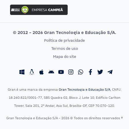
Concurso Ibama
Idecan
Concurso MPU
Selecon
Editais publicados
Uniase
© 2012 - 2026 Gran Tecnologia e Educação S/A.
Vunesp
Política de privacidade
CONCURSOS POR PROFISSÃO
EXAME DE ORDEM
Termos de uso
Concursos Administrativos
OAB
Mapa do site
Concursos Educação
Prova OAB
Concursos Fiscais
Calendário OAB
Concursos Jurídicos
Questões OAB
Concursos Militares
Recursos OAB
Gran é uma marca da empresa
Gran Tecnologia e Educação S/A
, CNPJ:
Concursos Policiais
Exame de Ordem
18.260.822/0001-77, SBS Quadra 02, Bloco J, Lote 10, Edifício Carlton
Concursos Saúde
Tower, Sala 201, 2º Andar, Asa Sul, Brasília-DF, CEP 70.070-120.
Concursos Tribunais
Gran Tecnologia e Educação S/A - 2026 © Todos os direitos reservados ®
Residência Multiprofissional