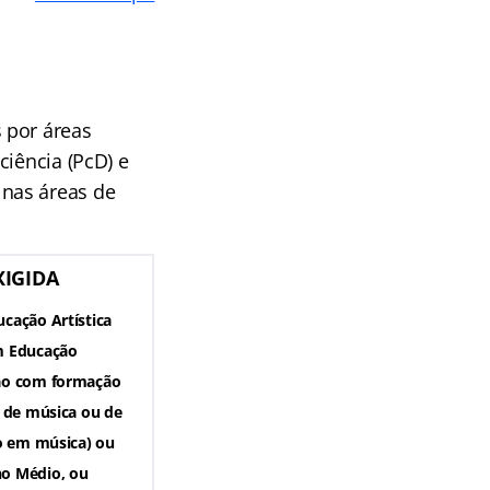
 por áreas
ciência (PcD) e
nas áreas de
IGIDA
cação Artística
m Educação
ção com formação
s de música ou de
ão em música) ou
no Médio, ou