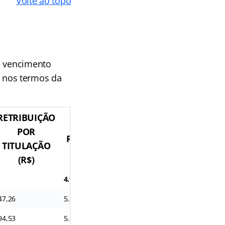
Volte ao topo
o vencimento
), nos termos da
RETRIBUIÇÃO
TOTAL DA
POR
REMUNERAÇÃO
TITULAÇÃO
INICIAL (R$)
(R$)
4.930,64
47,26
5.377,9
94,53
5.825,17