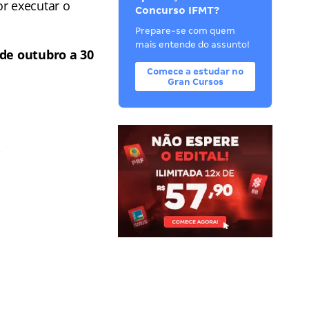
or executar o
Concurso IFMT?
Prepare-se com quem
mais entende do assunto!
 de outubro a 30
Comece a estudar no
Gran Cursos
: