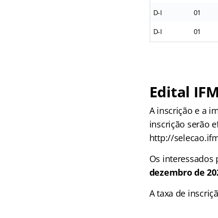
D-I
01
D-I
01
Edital IFM
A inscrição e a 
inscrição serão 
http://selecao.if
Os interessados 
dezembro de 20
A taxa de inscriç