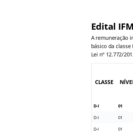
Edital IF
A remuneração in
básico da classe 
Lei nº 12.772/201
CLASSE
NÍVE
D-I
01
D-I
01
D-I
01