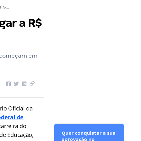
Edital IFMT SAIU! Iniciais pode chegar a R$ 10 mil!
gar a R$
es começam em
io Oficial da
ederal de
carreira do
Quer conquistar a sua
 de Educação,
aprovação no