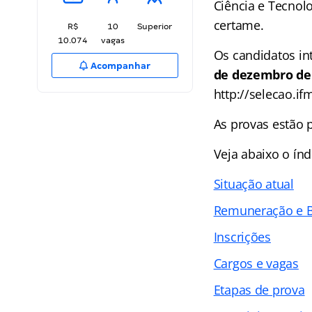
Ciência e Tecnol
certame.
R$
10
Superior
10.074
vagas
Os candidatos in
Acompanhar
de dezembro de
http://selecao.if
As provas estão 
Veja abaixo o
índ
Situação atual
Remuneração e B
Inscrições
Cargos e vagas
Etapas de prova