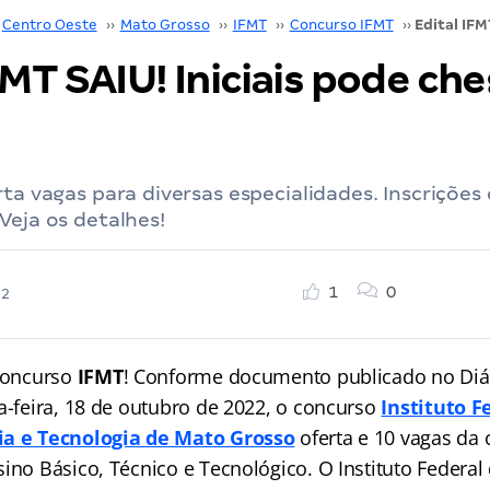
Centro Oeste
››
Mato Grosso
››
IFMT
››
Concurso IFMT
››
FMT SAIU! Iniciais pode che
rta vagas para diversas especialidades. Inscriçõ
Veja os detalhes!
1
0
22
 concurso
IFMT
! Conforme documento publicado no Diár
a-feira, 18 de outubro de 2022, o concurso
Instituto F
ia e Tecnologia de Mato Grosso
oferta e 10 vagas da 
ino Básico, Técnico e Tecnológico. O Instituto Federal