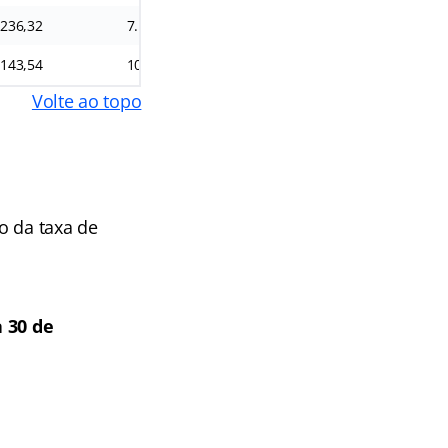
.236,32
7.166,96
.143,54
10.074,18
Volte ao topo
o da taxa de
 30 de