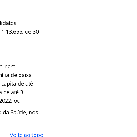
didatos
nº 13.656, de 30
co para
ília de baixa
capita de até
 de até 3
2022; ou
o da Saúde, nos
Volte ao topo