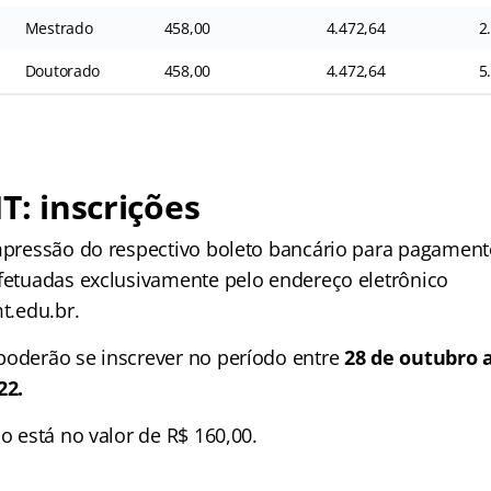
Mestrado
458,00
4.472,64
2
Doutorado
458,00
4.472,64
5
T: inscrições
impressão do respectivo boleto bancário para pagament
efetuadas exclusivamente pelo endereço eletrônico
mt.edu.br.
poderão se inscrever no período entre
28 de outubro a
22.
ão está no valor de R$ 160,00.