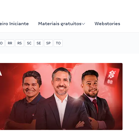
iro Iniciante
Materiais gratuitos
Webstories
O
RR
RS
SC
SE
SP
TO