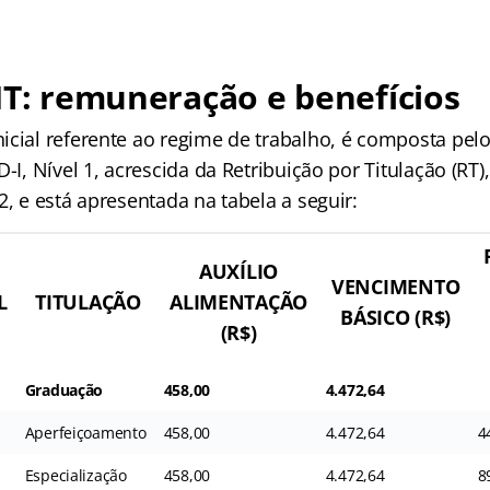
MT: remuneração e benefícios
icial referente ao regime de trabalho, é composta pel
D-I, Nível 1, acrescida da Retribuição por Titulação (RT
2, e está apresentada na tabela a seguir:
AUXÍLIO
VENCIMENTO
L
TITULAÇÃO
ALIMENTAÇÃO
BÁSICO (R$)
(R$)
Graduação
458,00
4.472,64
Aperfeiçoamento
458,00
4.472,64
4
Especialização
458,00
4.472,64
8