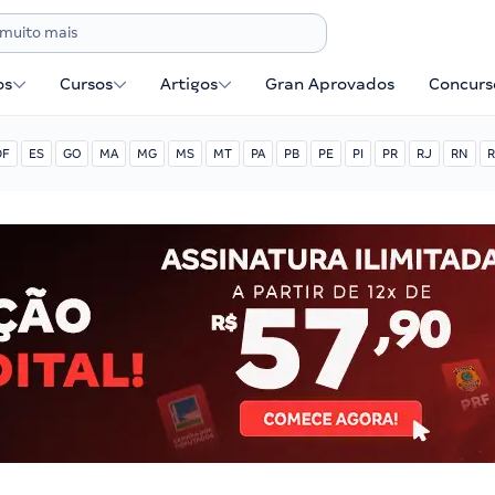
os
Cursos
Artigos
Gran Aprovados
Concurse
DF
ES
GO
MA
MG
MS
MT
PA
PB
PE
PI
PR
RJ
RN
R